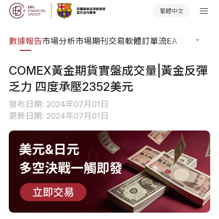
繁體中文
焦點
數據報告
市場分析
市場期刊
交易軟體
訂單流
EA 工具庫
交
COMEX黃金期貨實盤成交量|黃金反彈
乏力 四度承壓2352美元
發布日期: 2024年07月01日
更新日期: 2024年07月01日