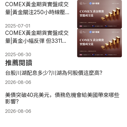
COMEX黃金期貨實盤成交
量|黃金關注250小時線壓
力，站上3358美元將進一
2025-07-01
步反彈
COMEX黃金期貨實盤成交
量|黃金小幅反彈 但3311美
元依然阻力重重
2025-06-30
推薦閱讀
台股川湖配息多少?川湖為何股價這麼高?
2026-08-06
美債突破40兆美元，債務危機會給美國帶來哪些
影響?
2026-08-06