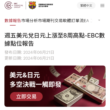
繁體中文
焦點
數據報告
市場分析
市場期刊
交易軟體
訂單流
EA 工具庫
交
週五美元兌日元上漲至8周高點-EBC數
據點位報告
發布日期: 2024年06月21日
更新日期: 2024年06月21日