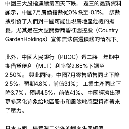
中國三大股指連續第四天下跌。 週三的最新資料
顯示，中國7月房價指數從0%跌至-0.1%。 該數
據引發了人們對中國可能出現房地產危機的擔
憂，尤其是在大型開發商碧桂園控股（Country
GardenHoldings）宣佈無法償還債務的情况下。
此外，中國人民銀行（PBOC）週二將一年期中
期借貸便利（MLF）利率從2.65%下調至
2.50%。 與此同時，中國7月零售銷售同比下降
2.5%，預期4.8%，前值3.1%； 工業生產同比下
降3.7%，預期4.5%，前值4.1%。 中國經濟出現
更多惡化迹象給地區股市和風險敏感型資產帶來
了壓力。
日本方面，儘管週二公佈的國內生產總值