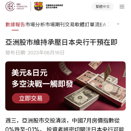
繁體中文
焦點
數據報告
市場分析
市場期刊
交易軟體
訂單流
EA 工具庫
交
亞洲股市維持承壓日本央行干預在即
發布日期: 2023年08月16日
週三，亞洲股市交投清淡，中國7月房價指數從
0%跌至-0.1%。 投資者將密切關注日本央行可能