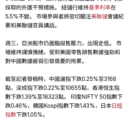
採取的外匯干預措施。 紐儲行維持
基準利率
在
5.5%不變。 市場參與者將密切關注
美聯儲
會議紀
要和美聯儲官員講話。
週三，亞洲股市仍面臨拋售壓力，出現走低。 市
場維持謹慎情緒，受到美國零售銷售數據強勁和
對中國數據疲弱引發擔憂的拖累。
截至記者發稿時，中國滬指下跌0.25%至3168
點，深成指下跌0.22%至10655點，香港恒生指
數下跌1.39%至18323點。 印度NIFTY 50指數下
跌0.46%，韓國Kospi指數下跌1.43%，日本
日經
指數
下跌1.05%。