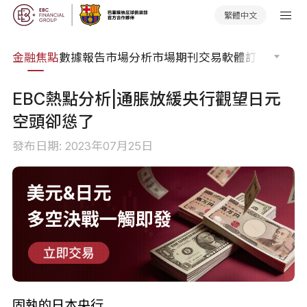
繁體中文
課程
金融焦點
數據報告
市場分析
市場期刊
交易軟體
訂單流
EA 
EBC熱點分析|通脹放緩央行觀望日元
空頭卻慫了
發布日期: 2023年07月25日
固執的日本央行