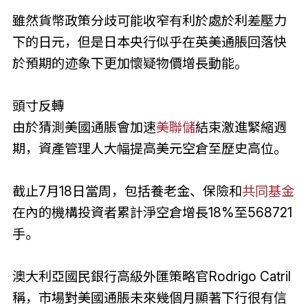
雖然貨幣政策分歧可能收窄有利於處於利差壓力
下的日元，但是日本央行似乎在英美通脹回落快
於預期的迹象下更加懷疑物價增長動能。
頭寸反轉
由於猜測美國通脹會加速
美聯儲
結束激進緊縮週
期，資產管理人大幅提高美元空倉至歷史高位。
截止7月18日當周，包括養老金、保險和
共同基金
在內的機構投資者累計淨空倉增長18%至568721
手。
澳大利亞國民銀行高級外匯策略官Rodrigo Catril
稱，市場對美國通脹未來幾個月顯著下行很有信