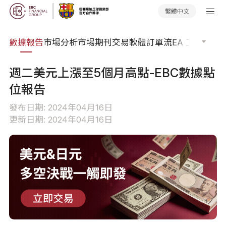
繁體中文
焦點
數據報告
市場分析
市場期刊
交易軟體
訂單流
EA 工具庫
交
週二美元上漲至5個月高點-EBC數據點
位報告
發布日期: 2024年04月16日
更新日期: 2024年04月16日