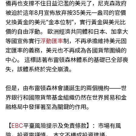
備再也支撐不住日益氾濫的美元了，尼克森政府
被迫於這年8月宣佈放弃按35美元一盎司的官價
兌換黃金的美元“金本位制”，實行黃金與美元比
價的自由浮動。 歐洲經濟共同體和日本、加拿大
等國宣佈實行
浮動匯率
制，不再承擔維持美元固
定匯率的義務，美元也不再成為各國貨幣圍繞的
中心。 這標誌著布雷頓森林體系的基礎已全部喪
失，該體系終於完全崩潰。
但是，由布雷頓森林會議誕生的兩個機构——世
界銀行和國際貨幣基金組織仍然在世界貿易和金
融格局中發揮著至為關鍵的作用。
【
EBC
平臺風險提示及免責條款】：市場有風
險，投資需謹慎。 本文不構成投資建議。