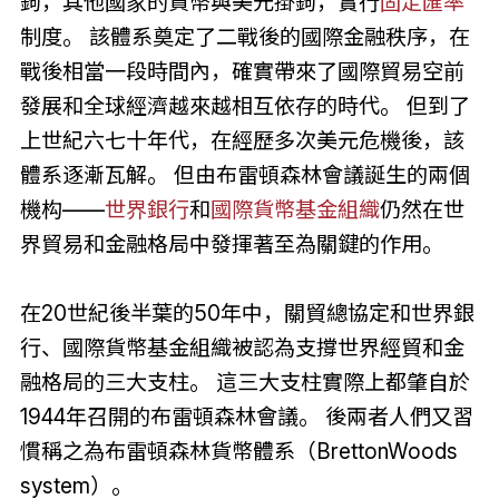
鉤，其他國家的貨幣與美元掛鉤，實行
固定
匯率
制度。 該體系奠定了二戰後的國際金融秩序，在
戰後相當一段時間內，確實帶來了國際貿易空前
發展和全球經濟越來越相互依存的時代。 但到了
上世紀六七十年代，在經歷多次美元危機後，該
體系逐漸瓦解。 但由布雷頓森林會議誕生的兩個
機构——
世界銀行
和
國際貨幣基金組織
仍然在世
界貿易和金融格局中發揮著至為關鍵的作用。
在20世紀後半葉的50年中，關貿總協定和世界銀
行、國際貨幣基金組織被認為支撐世界經貿和金
融格局的三大支柱。 這三大支柱實際上都肇自於
1944年召開的布雷頓森林會議。 後兩者人們又習
慣稱之為布雷頓森林貨幣體系（BrettonWoods
system）。