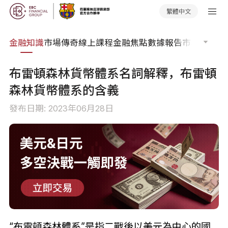
繁體中文
詞典
金融知識
市場傳奇
線上課程
金融焦點
數據報告
市場分析
市
布雷頓森林貨幣體系名詞解釋，布雷頓
森林貨幣體系的含義
發布日期: 2023年06月28日
“布雷頓森林體系”是指二戰後以美元為中心的國