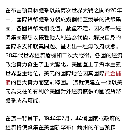
在布雷頓森林體系以前兩次世界大戰之間的20年
中，國際貨幣體系分裂成幾個相互競爭的貨幣集
團，各國貨幣競相貶值，動盪不定，因為每一經
濟集團都想以犧牲他人利益為代價，解决自身的
國際收支和就業問題、呈現出—種無政府狀態。
30年代世界經濟危機和二次大戰後，各國的經濟
政治實力發生了重大變化，美國登上了資本主義
世界盟主地位，美元的國際地位因其國際
黃金儲
備
的巨大實力而空前穩固。 這就使建立一個以美
元為支柱的有利於美國對外經濟擴張的國際貨幣
體系成為可能。
在這一背景下，1944年7月，44個國家或政府的
經濟特使聚集在美國新罕布什爾州的布雷頓森