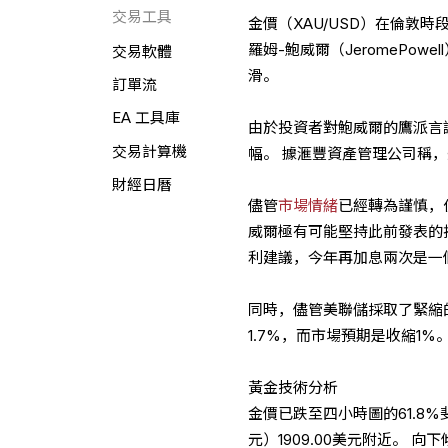
交易工具
金價（XAU/USD）在倫敦時
羅姆-鮑威爾（JeromePow
交易軟體
滑。
訂單流
EA 工具庫
由於投資者對鮑威爾的鷹派言
交易計算機
幅。 據滙豐資產管理公司稱，
財經日曆
儘管
市場情緒
已經轉為謹慎，
威爾極有可能堅持此前發表的指
利建議，今年再加息兩次是一個
同時，儘管美聯儲採取了緊縮
1.7%，而市場預期是收縮1%
黃金技術分析
金價已跌至四小時圖的61.8%斐
元）1909.00美元附近。 向