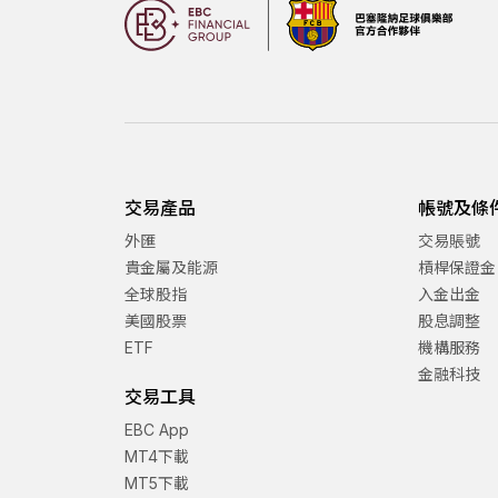
交易產品
帳號及條
外匯
交易賬號
貴金屬及能源
槓桿保證金
全球股指
入金出金
美國股票
股息調整
ETF
機構服務
金融科技
交易工具
EBC App
MT4下載
MT5下載