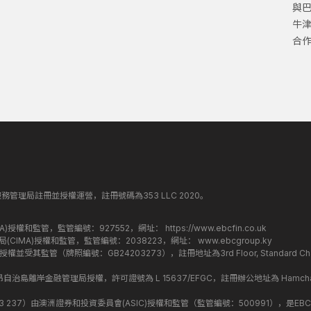
與
牛
合
丁斯金融服務管理局註冊並授權運營，註冊號碼為353 LLC 2020。
監管局(FCA)授權和監管，監管編號：927552，網址：
https://www.ebcfin.co.uk
群島金融管理局(CIMA)授權和監管，監管編號：2038223，網址：
www.ebcgroup.ky
)授權並受其監管（牌照編號：GB24203273），註冊地址為3rd Floor, Standard Charter
盟昂儒昂自治島離岸金融管理局授權，許可證號為 L 15637/EFGC，註冊辦公地址為 Hamchako, Mutsa
司編號：619 073 237）由澳洲證券和投資委員會(ASIC)授權和監管（監管編號：500991），是EBC