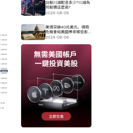
台股川湖配息多少?川湖為
何股價這麼高?
2026-08-06
美債突破40兆美元，債務
危機會給美國帶來哪些影
響?
2026-08-06