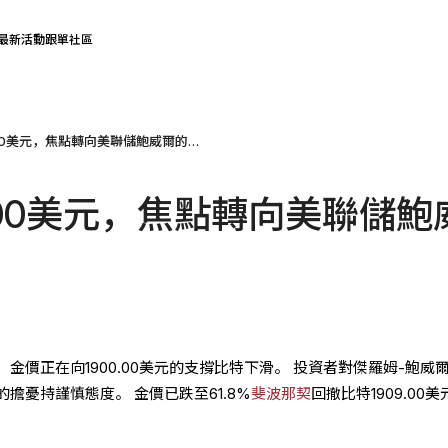
最新活動
跟單社區
黃金跌向1900美元，焦點轉向美聯儲鮑威爾的講話
900美元，焦點轉向美聯儲鮑
金價正在向1900.00美元的支撐比特下滑。 投資者對傑羅姆-鮑威
擔憂持謹慎態度。 金價已跌至61.8%
斐波那契
回撤比特1909.00美