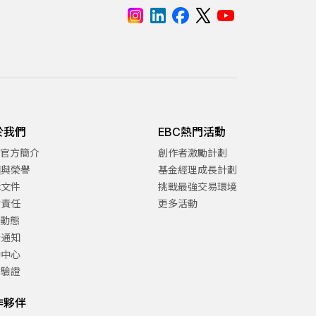
於我們
EBC熱門活動
C官方簡介
創作者激勵計劃
項與榮譽
基金經理成長計劃
律文件
挑戰最強交易環境
會責任
更多活動
C動態
告通知
助中心
方驗證
作夥伴