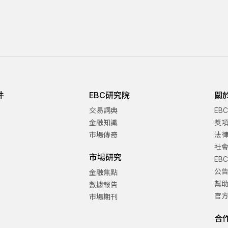
件
EBC研究院
關
交易詞典
EB
金融知識
獎
市場傳奇
法
社
市場研究
EB
公
金融焦點
幫
數據報告
官
市場期刊
合