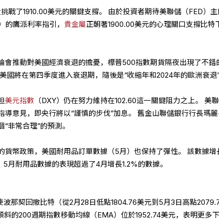
段挑戰了1910.00美元的關鍵支撐。 由於投資者期待美聯儲（FED）
ell）的鷹派利率指引，
貴金屬
正朝著1900.00美元的心理關口支撐比特
論會推動對美國經濟衰退的擔憂，標普500指數期貨隔夜出現了不錯
美國將在第四季度進入衰退期，隨後是“收縮年和2024年的歐洲衰退
但
美元指數
（DXY）仍在努力維持在102.60這一關鍵阻力之上。 美
導意見，即央行將以“謹慎的步伐”加息。 舊金山聯儲銀行行長瑪麗
“非常合理”的預測。
的貨幣政策，美國耐用品訂單數據（5月）也保持了彈性。 該數據增
。 5月耐用品數據的表現超過了4月增長1.2%的數據。
波那契回撤比特（從2月28日低點1804.76美元到5月3日高點2079.
下傾斜的200週期指數移動均線（EMA）位於1952.74美元，表明更多