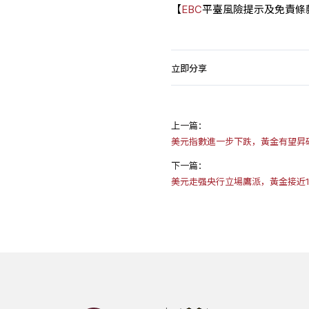
【
EBC
平臺風險提示及免責條
立即分享
上一篇：
美元指數進一步下跌，黃金有望昇破
下一篇：
美元走强央行立場鷹派，黃金接近1