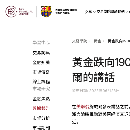
交易學院
交易
關於我們
交易學院
黃金
學習中心
交易詞典
黃金跌向1
金融知識
市場傳奇
爾的講話
線上課程
市場研究
發布日期: 2023年06月28日
金融焦點
在
美聯儲
鮑威爾發表講話之前，
數據報告
派言論將推動對美國經濟衰退的
市場分析
近。
市場期刊