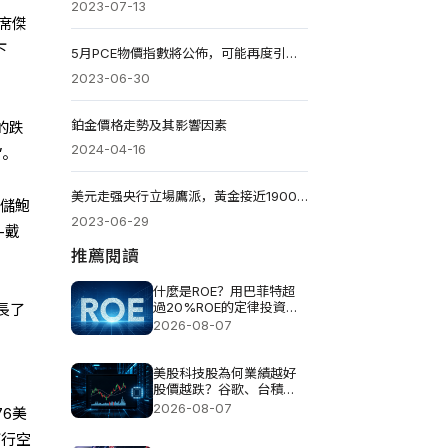
2023-07-13
主席傑
下
5月PCE物價指數將公佈，可能再度引爆一場衰退擔憂？
2023-06-30
鉑金價格走勢及其影響因素
的跌
2024-04-16
”。
美元走强央行立場鷹派，黃金接近1900美元
聯儲鮑
2023-06-29
-戴
推薦閱讀
什麼是ROE？用巴菲特超
過20%ROE的定律投資真
長了
的可以？
2026-08-07
美股科技股為何業績越好
股價越跌？谷歌、台積
電、甲骨文揭AI投資壓力
2026-08-07
76美
下行空