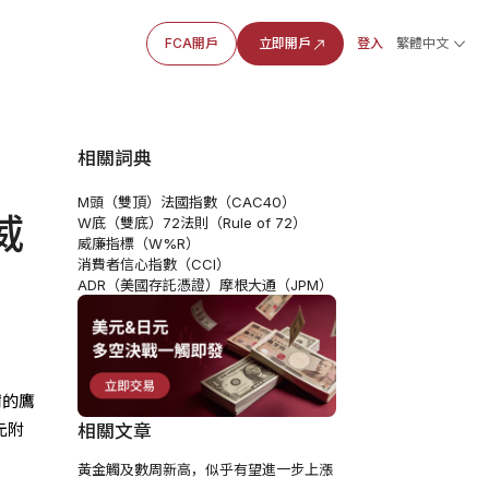
FCA開戶
立即開戶
登入
繁體中文
相關詞典
M頭（雙頂）
法國指數（CAC40）
威
W底（雙底）
72法則（Rule of 72）
威廉指標（W%R）
消費者信心指數（CCI）
ADR（美國存託憑證）
摩根大通（JPM）
爾的鷹
元附
相關文章
黃金觸及數周新高，似乎有望進一步上漲