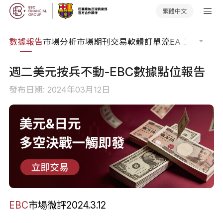
繁體中文
焦點
數據報告
市場分析
市場期刊
交易軟體
訂單流
EA 工具庫
交
週二美元按兵不動-EBC數據點位報告
發布日期: 2024年03月12日
EBC
市場微評2024.3.12