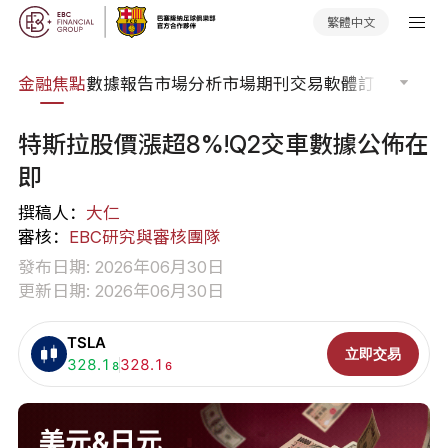
繁體中文
課程
金融焦點
數據報告
市場分析
市場期刊
交易軟體
訂單流
EA 
特斯拉股價漲超8%!Q2交車數據公佈在
即
撰稿人：
大仁
審核：
EBC研究與審核團隊
發布日期: 2026年06月30日
更新日期: 2026年06月30日
TSLA
立即交易
買入:
328.1
賣出:
328.1
8
6