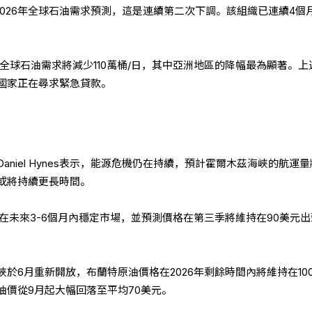
2026年全球石油需求預測，這是連續第二次下調。該組織已連續4個
年全球石油需求將減少110萬桶/日，其中亞洲地區的降幅最為顯著。上
國家正在尋求緊急貸款。
niel Hynes表示，能源危機仍在持續，預計霍爾木茲海峽的航運
或將持續更長時間。
在未來3-6個月內穩定市場，並預測價格在第三季將維持在90美元
於6月重新開放，布蘭特原油價格在2026年剩餘時間內將維持在10
油價從9月起大幅回落至平均70美元。