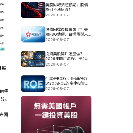
美股財報頻超預期，股價
為何不漲反跌?
2026-08-07
股價回檔後機會來了？美
股RSG估價、目標價與未
來空間解析
2026-08-07
投資美股開戶怎麼做？
2026年開戶流程、平台選
擇與費用指南
2026-08-07
月每
什麼是ROE？用巴菲特超
過20%ROE的定律投資真
的可以？
2026-08-07
是供需
4%。
等國