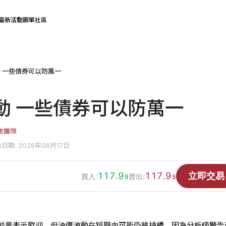
最新活動
跟單社區
 一些債券可以防萬一
動 一些債券可以防萬一
核團隊
日期: 2026年06月17日
117.9
117.9
立即交易
買入:
賣出:
9
5
前景表示歡迎，但油價波動在短期內可能仍將持續，因為分析師警告