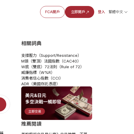
FCA開戶
立即開戶
登入
繁體中文
相關詞典
支撐壓力（Support/Resistance）
M頭（雙頂）
法國指數（CAC40）
W底（雙底）
72法則（Rule of 72）
威廉指標（W%R）
消費者信心指數（CCI）
ADR（美國存託憑證）
推薦閱讀
稱，