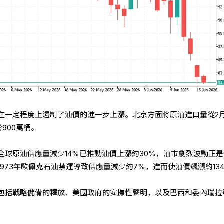
在一定程度上遏制了油價的進一步上漲。北京方面將原油進口量從2
於900萬桶。
全球原油供應量減少14%已推動油價上漲約30%，油市劇烈波動正
973年歐佩克石油禁運導致供應量減少約7%，進而使油價飆漲約13
包括戰略儲備的釋放、美國政府的安撫性聲明，以及巴西和委內瑞拉