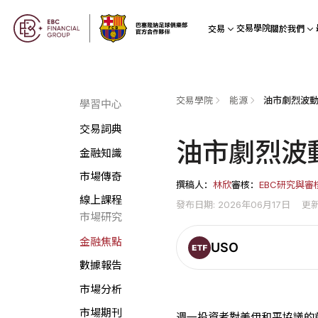
交易學院
交易
關於我們
交易學院
能源
油市劇烈波動
學習中心
交易詞典
油市劇烈波
金融知識
市場傳奇
撰稿人：
林欣
審核：
EBC研究與審
線上課程
發布日期: 2026年06月17日
更新
市場研究
金融焦點
USO
數據報告
市場分析
市場期刊
週一投資者對美伊和平協議的