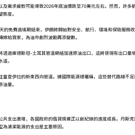
及需求疲軟可能導致2026年底油價跌至70美元左右。然而，許多
望態度。
0天的免費過境期結束，伊朗將開始對安全、航行、環境和保險服務
轉嫁給買家，為油市劇烈波動再添變數。
將透過庫德斯坦-土耳其管道網絡加速原油出口，這將使現有出口量
水道。
往富查伊拉的新東西向管道。據國際能源總署稱，這些替代路線不足
原油量。
公共支出激增，各國政府的借貸規模正以創紀錄的速度成長。丹斯克
型為清潔能源的支出是主要原因。