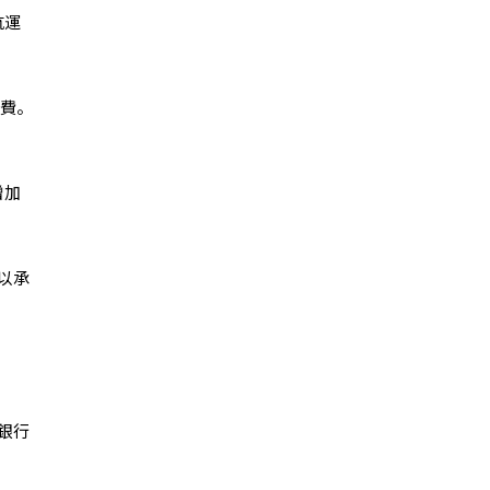
航運
收費。
增加
以承
銀行