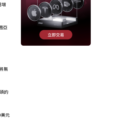
月增
週亞
量將無
出頭的
0美元