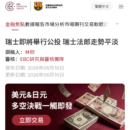
繁體中文
課程
金融焦點
數據報告
市場分析
市場期刊
交易軟體
訂單流
EA 
瑞士即將舉行公投 瑞士法郎走勢平淡
撰稿人：
林欣
審核：
EBC研究與審核團隊
發布日期: 2026年06月16日
更新日期: 2026年06月16日