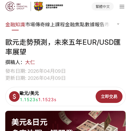
繁體中文
詞典
金融知識
市場傳奇
線上課程
金融焦點
數據報告
市場分析
市
歐元走勢預測，未來五年EUR/USD匯
率展望
撰稿人：
大仁
發布日期: 2026年04月09日
更新日期: 2026年04月09日
歐元/美元
立即交易
買入:
1.1523
賣出:
1.1523
5
5