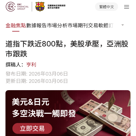
繁體中文
課程
金融焦點
數據報告
市場分析
市場期刊
交易軟體
訂單流
EA 
道指下跌近800點，美股承壓，亞洲股
市跟跌
撰稿人：
亨利
發布日期: 2026年03月06日
更新日期: 2026年03月06日