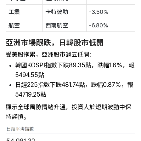
工業
卡特彼勒
-3.50%
航空
西南航空
-6.80%
亞洲市場跟跌，日韓股市低開
受美股拖累，亞洲股市週五低開：
韓國KOSPI指數下跌89.35點，跌幅1.6%，報
5494.55點
日經225指數下跌481.74點，跌幅0.87%，報
54719.25點
顯示全球風險情緒升溫，投資人於短期波動中保
持謹慎。