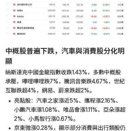
中概股普遍下跌，汽車與消費股分化明
顯
納斯達克中國金龍指數收跌1.43%，多數中概股
承壓，嗶哩嗶哩跌7%，騰訊音樂跌4.67%，世紀
互聯跌超4%，網易、蔚來跌超2%。
亮點股：汽車之家漲近5%、攜程漲2.16%、
小鵬汽車漲1.08%、唯品會漲1.11%、亞朵漲超
2%、小馬智行漲0.67%。
京東微漲0.28%，顯示部分消費與出行類股仍