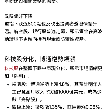
基礎建設相關業務的擔憂。
風險偏好下降
道指下跌近800點也反映出投資者避險情緒升
溫。航空股、銀行股普遍走弱，顯示資金在高波
動環境下更傾向持有現金或防禦性資產。
科技股分化，博通逆勢領漲
科技股
在整體下跌中表現分化，顯示市場情緒更
加「挑剔」：
領漲股：博通逆勢上漲4.8%，其預計明年人
工智慧晶片收入將突破1000億美元，成為少
數「亮點股」。
微幅上漲：微軟漲1.35%、亞馬遜漲0.98%、