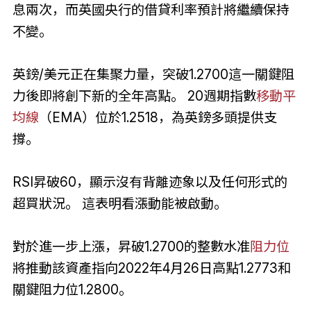
息兩次，而英國央行的借貸利率預計將繼續保持
不變。
英鎊/美元正在集聚力量，突破1.2700這一關鍵阻
力後即將創下新的全年高點。 20週期指數
移動平
均線
（EMA）位於1.2518，為英鎊多頭提供支
撐。
RSI昇破60，顯示沒有背離迹象以及任何形式的
超買狀況。 這表明看漲動能被啟動。
對於進一步上漲，昇破1.2700的整數水准
阻力位
將推動該資產指向2022年4月26日高點1.2773和
關鍵阻力位1.2800。