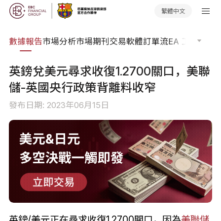
繁體中文
焦點
數據報告
市場分析
市場期刊
交易軟體
訂單流
EA 工具庫
交
英鎊兌美元尋求收復1.2700關口，美聯
儲-英國央行政策背離料收窄
發布日期: 2023年06月15日
英鎊/美元正在尋求收復1.2700關口，因為
美聯儲