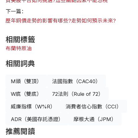
買美股平台如何挑選?這些關鍵因素不能忽視
下一篇：
歷年銅價走勢的影響有哪些?走勢如何預示未來?
相關標籤
布蘭特原油
相關詞典
M頭（雙頂）
法國指數（CAC40）
W底（雙底）
72法則（Rule of 72）
威廉指標（W%R）
消費者信心指數（CCI）
ADR（美國存託憑證）
摩根大通（JPM）
推薦閱讀