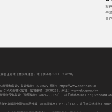
與
牛
合
丁斯金融服務管理局註冊並授權運營，註冊號碼為353 LLC 2020。
監管局(FCA)授權和監管，監管編號：927552，網址：
https://www.ebcfin.co.uk
群島金融管理局(CIMA)授權和監管，監管編號：2038223，網址：
www.ebcgroup.ky
)授權並受其監管（牌照編號：GB24203273），註冊地址為3rd Floor, Standard Charter
盟昂儒昂自治島離岸金融管理局授權，許可證號為 L 15637/EFGC，註冊辦公地址為 Hamchako, Mutsa