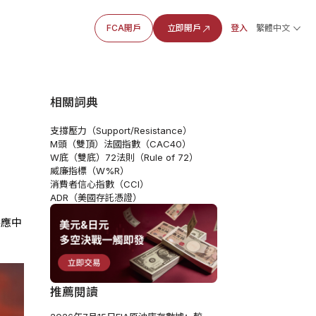
FCA開戶
立即開戶
登入
繁體中文
相關詞典
支撐壓力（Support/Resistance）
M頭（雙頂）
法國指數（CAC40）
W底（雙底）
72法則（Rule of 72）
威廉指標（W%R）
消費者信心指數（CCI）
ADR（美國存託憑證）
供應中
推薦閱讀