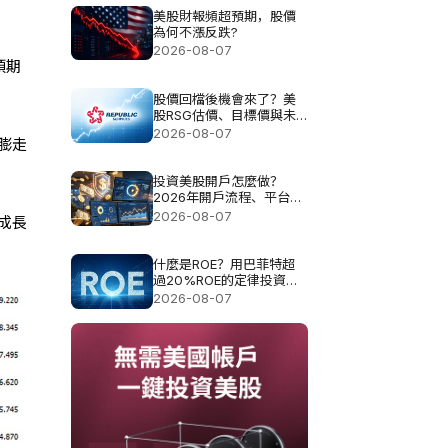
美股財報頻超預期，股價
為何不漲反跌?
2026-08-07
預期
股價回檔後機會來了？美
股RSG估價、目標價與未
來空間解析
2026-08-07
膨走
投資美股開戶怎麼做？
2026年開戶流程、平台選
擇與費用指南
2026-08-07
成長
什麼是ROE？用巴菲特超
過20%ROE的定律投資真
的可以？
2026-08-07