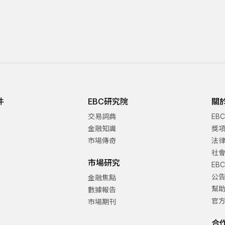
件
EBC研究院
關
交易詞典
EB
金融知識
獎
市場傳奇
法
社
市場研究
EB
公
金融焦點
幫
數據報告
官
市場期刊
合