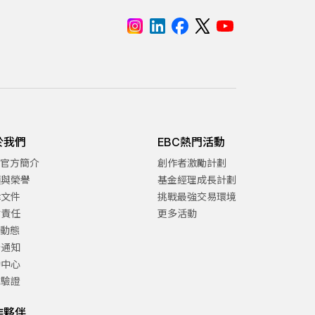
於我們
EBC熱門活動
C官方簡介
創作者激勵計劃
項與榮譽
基金經理成長計劃
律文件
挑戰最強交易環境
會責任
更多活動
C動態
告通知
助中心
方驗證
作夥伴