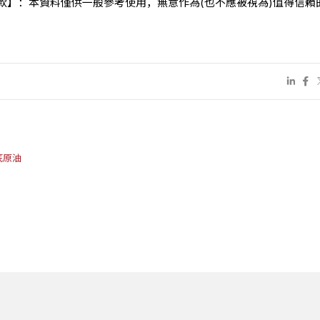
條款】：本資料僅供一般參考使用，無意作為(也不應被視為)值得信賴
底原油