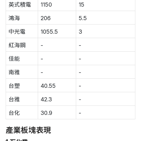
英式積電
1150
15
鴻海
206
5.5
中光電
1055.5
3
紅海鋼
-
-
佳能
-
-
南雅
-
-
台塑
40.55
-
台雅
42.3
-
台化
30.9
-
產業板塊表現