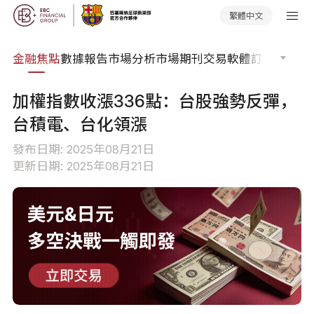
繁體中文
課程
金融焦點
數據報告
市場分析
市場期刊
交易軟體
訂單流
EA 
加權指數收漲336點：台股強勢反彈，
台積電、台化領漲
發布日期: 2025年08月21日
更新日期: 2025年08月21日