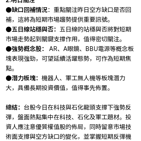
2.明日關注
●缺口回補情況
：重點關注昨日空方缺口是否回
補，這將為短期市場趨勢提供重要訊號。
●
五日線站穩與否：
五日線的站穩與否將對短期
市場走勢起到關鍵支撐作用，值得密切關注。
●
強勢概念股：
AR、A眼鏡、BBU電源等概念板
塊表現強勁，可望延續活躍態勢，可作為短期焦
點。
●
潛力板塊：
機器人、軍工無人機等板塊潛力
大，具備長期投資價值，值得事先佈置。
總結：
台股今日在科技與石化龍頭支撐下強勢反
彈，盤面熱點集中在科技、石化及軍工題材。投
資人應注意優質權值股的佈局，同時留意市場技
術面支撐與空方缺口的變化，並掌握短期反彈機