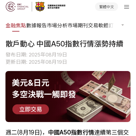
繁體中文
課程
金融焦點
數據報告
市場分析
市場期刊
交易軟體
訂單流
EA 
散戶動心 中國A50指數行情漲勢持續
發布日期: 2025年08月19日
更新日期: 2025年08月19日
週二(8月19日)，
中國A50指數行情
連續第三個交