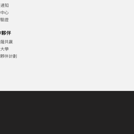
告通知
助中心
方驗證
作夥伴
巴薩共贏
津大學
作夥伴計劃