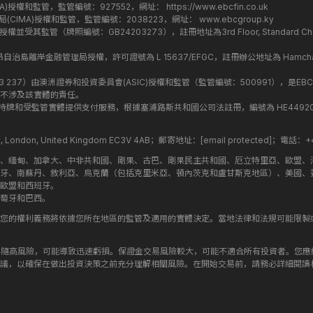
監管局(FCA)授權和監管，監管編號：927552，網址：
https://www.ebcfin.co.uk
群島金融管理局(CIMA)授權和監管，監管編號：2038223，網址：
www.ebcgroup.ky
)授權並受其監管（牌照編號：GB24203273），註冊地址為3rd Floor, Standard Charter
盟昂儒昂自治島離岸金融管理局授權，許可證號為 L 15637/EFGC，註冊辦公地址為 Hamchako, Mutsa
司編號：619 073 237）由澳洲證券和投資委員會(ASIC)授權和監管（監管編號：500991），是EBC
不涉及該實體的責任。
roup 結構內的持牌和受監管實體提供支付服務，根據塞浦路斯共和國公司法註冊，編號為 HE449205，註
treet, London, United Kingdom EC3V 4AB；郵寄地址：
[email protected]
；電話：+44
斯、緬甸、加拿大、中非共和國、剛果、古巴、剛果民主共和國、厄立特里亞、歐盟、
牙、南蘇丹、敘利亞、烏克蘭（包括克里米亞、頓內茨克和盧甘斯克地區）、美國、
歐盟和西班牙。
萄牙和巴西。
您的權利義務將依據您所在地區的監管及適用的實體決定。當地法律和法規可能限製
伴隨高風險，可能導致迅速虧損。保證金交易風險較大，可能不適合所有投資者。您
議，以確保在做出投資決策之前充分理解相關風險。在開始交易前，請務必詳細閱讀