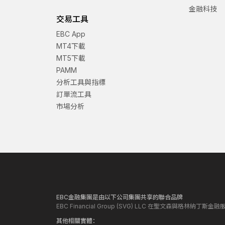
金融科技
交易工具
EBC App
MT4下載
MT5下載
PAMM
分析工具與指標
訂單流工具
市場分析
EBC金融集團是由以下公司集團共享的聯合品牌
EBC Financial Group (SVG) LLC 在聖文森與格林納
其他相關實體：