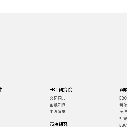
件
EBC研究院
關
交易詞典
EB
金融知識
獎
市場傳奇
法
社
市場研究
EB