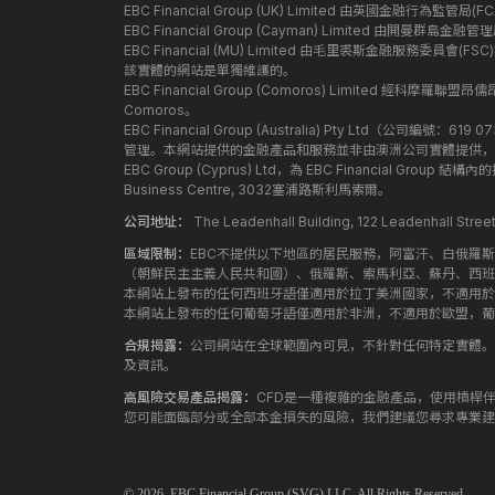
EBC Financial Group (UK) Limited 由英國金融行為
EBC Financial Group (Cayman) Limited 由開曼
EBC Financial (MU) Limited 由毛里裘斯金融服務委員會(FSC
該實體的網站是單獨維護的。
EBC Financial Group (Comoros) Limited 經科摩羅聯
Comoros。
EBC Financial Group (Australia) Pty Ltd（公
管理。本網站提供的金融產品和服務並非由澳洲公司實體提供，
EBC Group (Cyprus) Ltd，為 EBC Financial G
Business Centre, 3032塞浦路斯利馬索爾。
公司地址：
The Leadenhall Building, 122 Leadenhall S
區域限制：
EBC不提供以下地區的居民服務，阿富汗、白俄羅
（朝鮮民主主義人民共和國）、俄羅斯、索馬利亞、蘇丹、西班
本網站上發布的任何西班牙語僅適用於拉丁美洲國家，不適用於
本網站上發布的任何葡萄牙語僅適用於非洲，不適用於歐盟，葡
合規揭露：
公司網站在全球範圍內可見，不針對任何特定實體。
及資訊。
高風險交易產品揭露：
CFD是一種複雜的金融產品，使用槓桿
您可能面臨部分或全部本金損失的風險，我們建議您尋求專業建
© 2026,
EBC
Financial Group (SVG) LLC. All Rights Reserved.