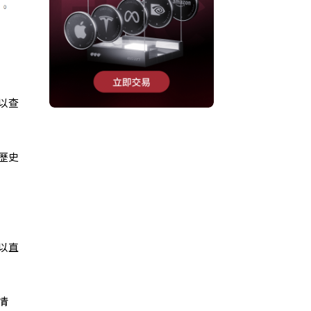
以查
歷史
以直
情