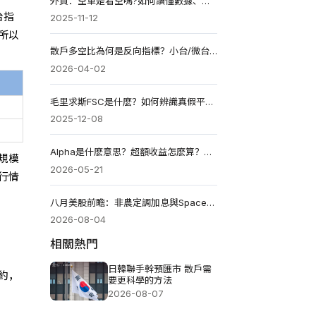
外資：空單是看空嗎?如何讀懂數據、影響與辨別真假?
台指
2025-11-12
所以
散戶多空比為何是反向指標？小台/微台怎麼選？如何看？
2026-04-02
毛里求斯FSC是什麼？如何辨識真假平台與IDL外匯牌照？
2025-12-08
Alpha是什麽意思？超額收益怎麽算？如何用它跑贏市場？
規模
2026-05-21
行情
八月美股前瞻：非農定調加息與SpaceX財報解析與投資機會
2026-08-04
相關熱門
日韓聯手幹預匯市 散戶需
約，
要更科學的方法
2026-08-07