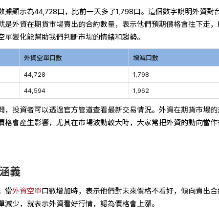
據顯示為44,728口，比前一天多了1,798口。這個數字說明外資對
就是外資在期貨市場賣出的合約數量，表示他們預期價格會往下走，
空單變化能幫助我們判斷市場的情緒和趨勢。
外資空單口數
增減口數
44,728
1,798
44,594
1,962
開，投資者可以透過官方管道查看最新交易情況。外資在期貨市場的
價格會產生影響，尤其在市場波動較大時，大家常把外資的動向當作
涵義
。當
外資空單
口數增加時，表示他們對未來價格不看好，傾向賣出合
單減少，就表示外資看好行情，認為價格會上漲。