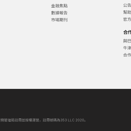
公
金融焦點
幫
數據報告
官
市場期刊
合
與
牛
合
丁斯金融服務管理局註冊並授權運營，註冊號碼為353 LLC 2020。