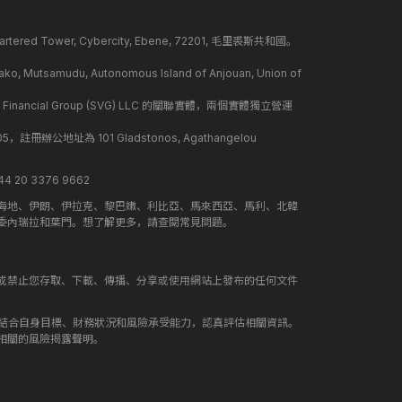
ed Tower, Cybercity, Ebene, 72201, 毛里裘斯共和國。
mudu, Autonomous Island of Anjouan, Union of
 Financial Group (SVG) LLC 的關聯實體，兩個實體獨立營運
冊辦公地址為 101 Gladstonos, Agathangelou
 20 3376 9662
海地、伊朗、伊拉克、黎巴嫩、利比亞、馬來西亞、馬利、北韓
委內瑞拉和葉門。想了解更多，請查閱常見問題。
或禁止您存取、下載、傳播、分享或使用網站上發布的任何文件
應結合自身目標、財務狀況和風險承受能力，認真評估相關資訊。
相關的風險揭露聲明。