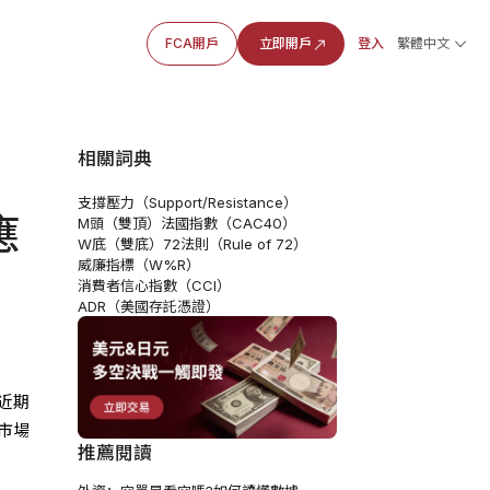
FCA開戶
立即開戶
登入
繁體中文
相關詞典
支撐壓力（Support/Resistance）
應
M頭（雙頂）
法國指數（CAC40）
W底（雙底）
72法則（Rule of 72）
威廉指標（W%R）
消費者信心指數（CCI）
ADR（美國存託憑證）
近期
市場
推薦閱讀