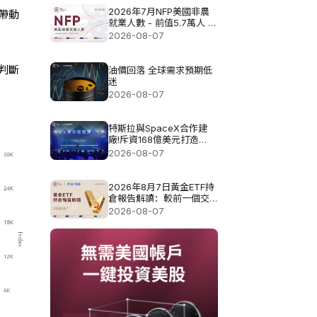
2026年7月NFP美國非農
帶動
就業人數 - 前值5.7萬人 預
測值8.3萬
2026-08-07
判斷
油價回落 全球需求預期低
迷
2026-08-07
特斯拉與SpaceX合作建
廠!斥資168億美元打造
Terafab基地
2026-08-07
2026年8月7日黃金ETF持
倉報告解讀：較前一個交
易日增加0.571噸
2026-08-07