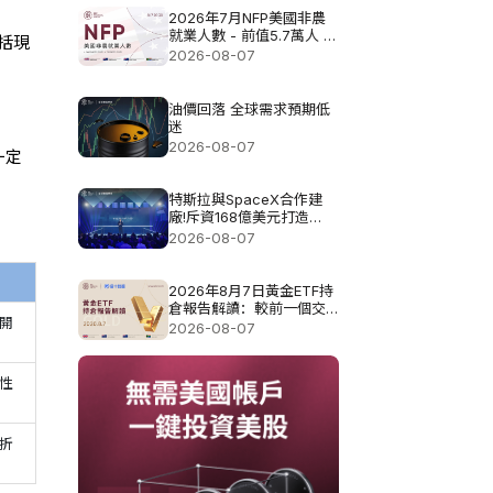
2026年7月NFP美國非農
就業人數 - 前值5.7萬人 預
括現
測值8.3萬
2026-08-07
油價回落 全球需求預期低
迷
2026-08-07
一定
特斯拉與SpaceX合作建
廠!斥資168億美元打造
Terafab基地
2026-08-07
2026年8月7日黃金ETF持
倉報告解讀：較前一個交
開
易日增加0.571噸
2026-08-07
性
折