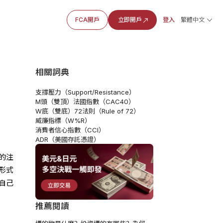
FCA開戶
立即開戶
登入
繁體中文
相關詞典
支撐壓力（Support/Resistance）
M頭（雙頂）
法國指數（CAC40）
W底（雙底）
72法則（Rule of 72）
威廉指標（W%R）
消費者信心指數（CCI）
ADR（美國存託憑證）
的注
形式
自己
推薦閱讀