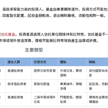
、風險承受能力高的投資人。基金由專業團隊運作，投資方式可能包
。因客製化配置，起投金額較高，退出機制嚴格，流動性相對一般。
型
信託基金
。投資者透過買入信託單位間接持有比特幣。信託基金不
市場或場外管道買賣，價格可能與比特幣現貨產生溢價或折價。
主要類型
適合人群
交易方式
優點
缺點
期
普通投資者
證券交易所買賣
方便交易，費用
部分國家尚未
透明
放
商
高淨值投資者
客製化管理
專業操作，策略
起投高，流動
多樣
差
幣
普通投資者
二級市場或場外
門檻較低，間接
價格有溢價或
交易
投資
價風險