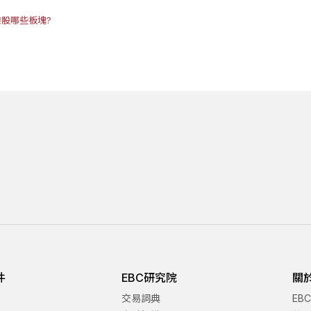
股哪些板塊?
件
EBC研究院
關
交易詞典
EB