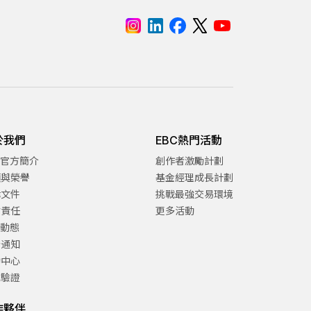
於我們
EBC熱門活動
C官方簡介
創作者激勵計劃
項與榮譽
基金經理成長計劃
律文件
挑戰最強交易環境
會責任
更多活動
C動態
告通知
助中心
方驗證
作夥伴