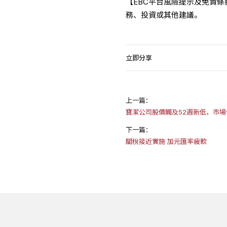
【EBC平台風險提示及免責
務、投資或其他建議。
立即分享
上一篇：
寶潔公司股價觸及52週新低，市
下一篇：
關稅接近實施 加元匯率疲軟