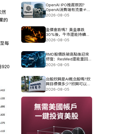
OpenAI IPO推遲原因?
OpenAI消費端有流量≠有
天然
利潤?
2026-08-05
業的
金價會跌嗎？黃金暴跌
30%後，牛市還能持續多
久？
2026-08-05
元至每
RMD股價跌破高點後迎來
修復：ResMed還能重回
300美元嗎？
2026-08-05
920
台股欣興是AI概念股嗎?欣
興目標價多少?欣興可以買
嗎?
2026-08-05