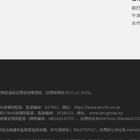
與
牛
合
丁斯金融服務管理局註冊並授權運營，註冊號碼為353 LLC 2020。
監管局(FCA)授權和監管，監管編號：927552，網址：
https://www.ebcfin.co.uk
群島金融管理局(CIMA)授權和監管，監管編號：2038223，網址：
www.ebcgroup.ky
)授權並受其監管（牌照編號：GB24203273），註冊地址為3rd Floor, Standard Charter
盟昂儒昂自治島離岸金融管理局授權，許可證號為 L 15637/EFGC，註冊辦公地址為 Hamchako, Mutsa