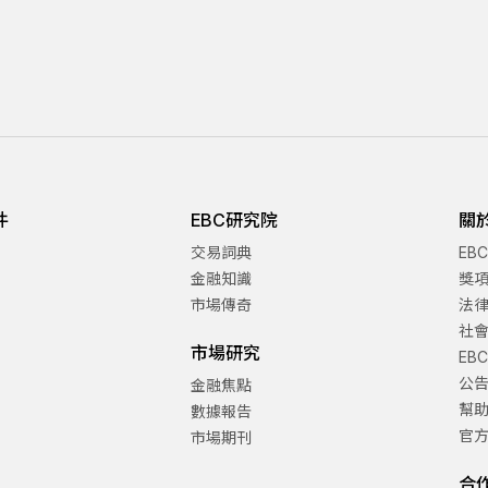
件
EBC研究院
關
交易詞典
EB
金融知識
獎
市場傳奇
法
社
市場研究
EB
公
金融焦點
幫
數據報告
官
市場期刊
合