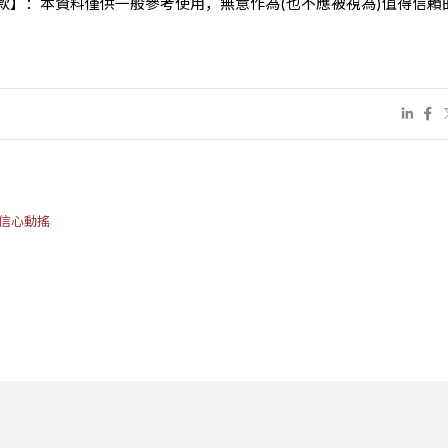
條款】：本資料僅供一般參考使用，無意作為(也不應被視為)值得信賴
場信心動搖