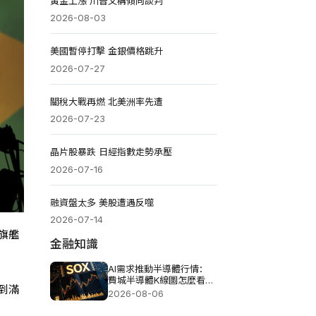
黃金上漲 川普又稱傾向談判
2026-08-03
美國暫停打擊 金銀價格跳升
2026-07-27
關稅大戰再燃 北美洲率先遭
2026-07-23
晶片股暴跌 日經指數走勢承壓
2026-07-16
融資盤太多 美股遭遇反噬
2026-07-14
旗艦
金融知識
AI需求推動半導體行情：
費城半導體K線圖怎麼看未
到滿
來趨勢？
2026-08-06