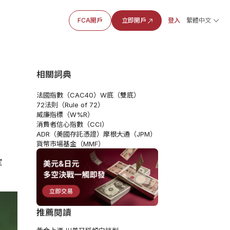
FCA開戶
立即開戶
登入
繁體中文
相關詞典
法國指數（CAC40）
W底（雙底）
72法則（Rule of 72）
威廉指標（W%R）
消費者信心指數（CCI）
ADR（美國存託憑證）
摩根大通（JPM）
貨幣市場基金（MMF）
定
推薦閱讀