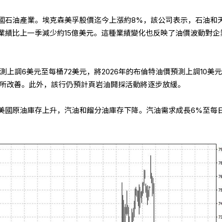
國石油產業。埃克森美孚股價迄今上漲約8%，該公司表示，石油和
業績比上一季減少約15億美元。這種業績變化也反映了油價波動對企
測上調6美元至每桶72美元，將2026年的布倫特油價預測上調10美
有所改善。此外，該行仍預計頁岩油開採活動將逐步放緩。
美國原油庫存上升，汽油和餾分油庫存下降。汽油需求成長6%至每日