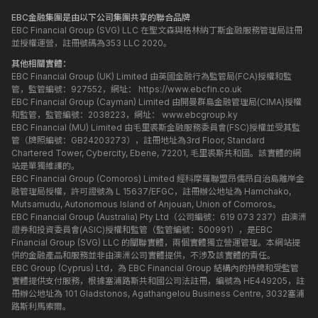
EBC金融集團是由以下公司集團共享的聯合品牌
EBC Financial Group (SVG) LLC 在聖文森與格林納丁斯金融服務管理局註冊
並授權運營，註冊號碼為353 LLC 2020。
其他相關實體：
EBC Financial Group (UK) Limited 由英國金融行為監管局(FCA)授權和監
管，監管編號：927552，網址：
https://www.ebcfin.co.uk
EBC Financial Group (Cayman) Limited 由開曼群島金融管理局(CIMA)授權
和監管，監管編號：2038223，網址：
www.ebcgroup.ky
EBC Financial (MU) Limited 由毛里裘斯金融服務委員會(FSC)授權並受其監
管（牌照編號：GB24203273），註冊地址為3rd Floor, Standard
Chartered Tower, Cybercity, Ebene, 72201, 毛里裘斯共和國。該實體的網
站是單獨維護的。
EBC Financial Group (Comoros) Limited 經科摩羅聯盟昂儒昂自治島離岸金
融管理局授權，許可證號為 L 15637/EFGC，註冊辦公地址為 Hamchako,
Mutsamudu, Autonomous Island of Anjouan, Union of Comoros。
EBC Financial Group (Australia) Pty Ltd（公司編號：619 073 237）由澳洲
證券和投資委員會(ASIC)授權和監管（監管編號：500991），是EBC
Financial Group (SVG) LLC 的關聯實體，兩個實體獨立營運管理。本網站提
供的金融產品和服務並非由澳洲公司實體提供，不涉及該實體的責任。
EBC Group (Cyprus) Ltd，為 EBC Financial Group 結構內的持牌和受監管
實體提供支付服務，根據塞浦路斯共和國公司法註冊，編號為 HE449205，註
冊辦公地址為 101 Gladstonos, Agathangelou Business Centre, 3032塞浦
路斯利馬索爾。