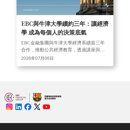
EBC與牛津大學續約三年：讓經濟
學 成為每個人的決策底氣
EBC金融集團與牛津大學經濟系續簽三年
合作，推動公共經濟教育，透過講座與短
視頻傳播經濟研究，涵蓋稅收、氣候與金
2026年07月06日
融議題，幫助大眾理解經濟與市場，提升
金融認知與決策能力。