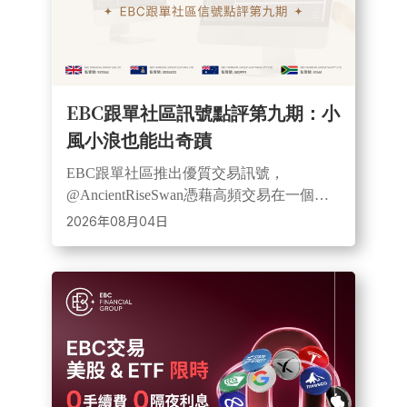
EBC跟單社區訊號點評第九期：小
風小浪也能出奇蹟
EBC跟單社區推出優質交易訊號，
@AncientRiseSwan憑藉高頻交易在一個月
內實現近12倍收益。此訊號覆蓋黃金等多
2026年08月04日
個品種，採用小部位風控，展現靈活透明
的跟單優勢。