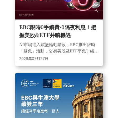
EBC限時0手續費·0隔夜利息！把
握美股&ETF井噴機遇
AI市場進入震盪輪動階段，EBC推出限時
「雙免」活動，交易美股及ETF享免手續
費、免隔夜利息，並提供槓桿及多空交易
2026年07月27日
工具，協助降低成本，掌握市場機會。