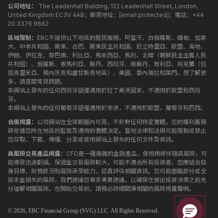
公司地址：
The Leadenhall Building, 122 Leadenhall Street, London,
United Kingdom EC3V 4AB；郵寄地址：
[email protected]
；電話：+44
20 3376 9662
區域限制：
EBC不提供以下地區的居民服務，阿富汗、白俄羅斯、緬甸、加拿
大、中非共和國、剛果、古巴、剛果民主共和國、厄立特里亞、歐盟、海地、
伊朗、伊拉克、黎巴嫩、利比亞、馬來西亞、馬利、北韓（朝鮮民主主義人民
共和國）、俄羅斯、索馬利亞、蘇丹、西班牙、南蘇丹、敘利亞、烏克蘭（包
括克里米亞、頓內茨克和盧甘斯克地區）、美國、委內瑞拉和葉門。想了解更
多，請查閱常見問題。
本網站上發布的任何西班牙語僅適用於拉丁美洲國家，不適用於歐盟和西班
牙。
本網站上發布的任何葡萄牙語僅適用於非洲，不適用於歐盟，葡萄牙和巴西。
合規揭露：
公司網站在全球範圍內可見，不針對任何特定實體。您的權利義務
將依據您所在地區的監管及適用的實體決定。當地法律和法規可能限製或禁止
您存取、下載、傳播、分享或使用網站上發布的任何文件及資訊。
高風險交易產品揭露：
CFD是一種複雜的金融產品，使用槓桿伴隨高風險，可
能導致迅速虧損。保證金交易風險較大，可能不適合所有投資者。您應結合自
身目標、財務狀況和風險承受能力，認真評估相關資訊。您可能面臨部分或全
部本金損失的風險，我們建議您尋求專業建議，以確保在做出投資決策之前充
分理解相關風險。在開始交易前，請務必詳細閱讀相關的風險揭露聲明。
© 2026,
EBC
Financial Group (SVG) LLC. All Rights Reserved.