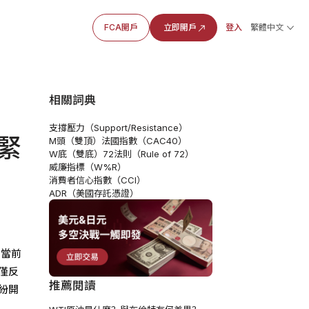
FCA開戶
立即開戶
登入
繁體中文
相關詞典
支撐壓力（Support/Resistance）
緊
M頭（雙頂）
法國指數（CAC40）
W底（雙底）
72法則（Rule of 72）
威廉指標（W%R）
消費者信心指數（CCI）
ADR（美國存託憑證）
在當前
僅反
推薦閱讀
紛開