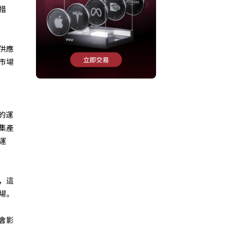
措
供應
市場
的運
集產
運
，這
場。
會影