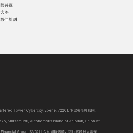
巴薩共贏
津大學
作夥伴計劃
ed Tower, Cybercity, Ebene, 72201, 毛里裘斯共和國。
mudu, Autonomous Island of Anjouan, Union of
 Financial Group (SVG) LLC 的關聯實體，兩個實體獨立營運