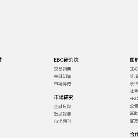
件
EBC研究院
關
交易詞典
EB
金融知識
獎
市場傳奇
法
社
市場研究
EB
公
金融焦點
幫
數據報告
官
市場期刊
合