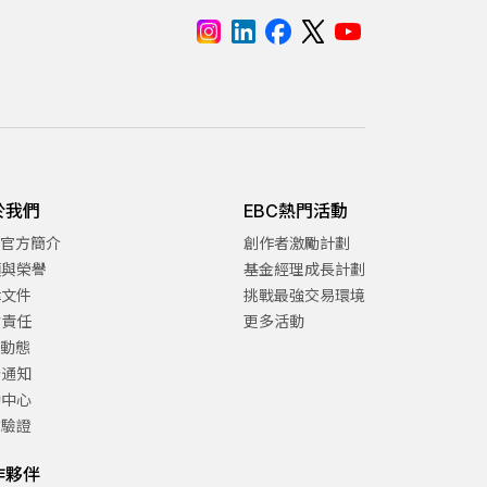
於我們
EBC熱門活動
C官方簡介
創作者激勵計劃
項與榮譽
基金經理成長計劃
律文件
挑戰最強交易環境
會責任
更多活動
C動態
告通知
助中心
方驗證
作夥伴