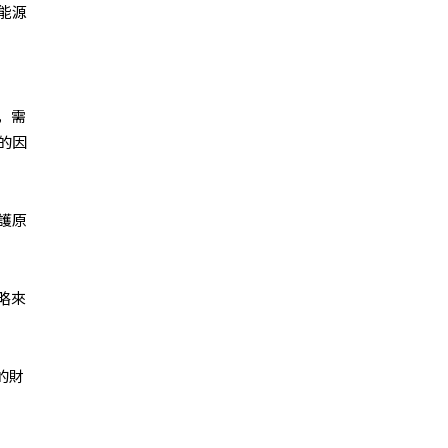
能源
，需
的因
護原
略來
的財