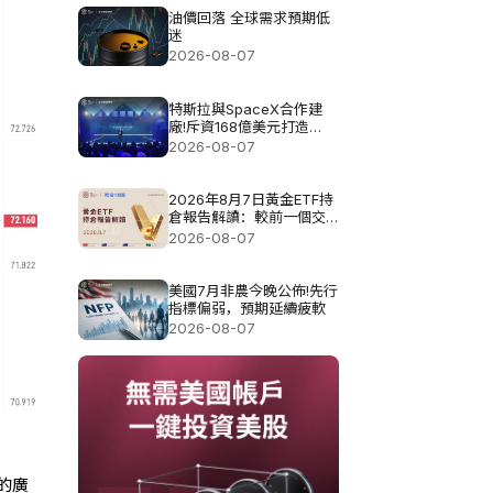
油價回落 全球需求預期低
迷
2026-08-07
特斯拉與SpaceX合作建
廠!斥資168億美元打造
Terafab基地
2026-08-07
2026年8月7日黃金ETF持
倉報告解讀：較前一個交
易日增加0.571噸
2026-08-07
美國7月非農今晚公佈!先行
指標偏弱，預期延續疲軟
2026-08-07
的廣