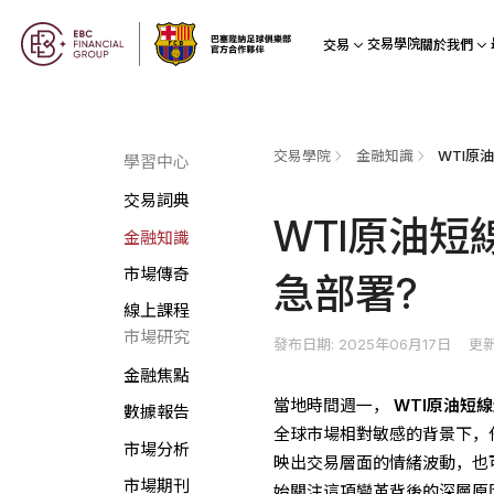
交易學院
交易
關於我們
交易學院
金融知識
學習中心
交易詞典
WTI原油
金融知識
市場傳奇
急部署?
線上課程
市場研究
發布日期: 2025年06月17日
更新
金融焦點
當地時間週一，
WTI原油短
數據報告
全球市場相對敏感的背景下，
市場分析
映出交易層面的情緒波動，也
市場期刊
始關注這項變革背後的深層原