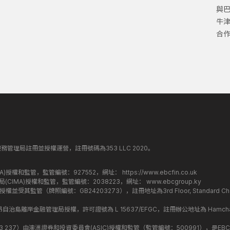
與
牛
合
丁斯金融服務管理局註冊並授權運營，註冊號碼為353 LLC 2020。
監管局(FCA)授權和監管，監管編號：927552，網址：
https://www.ebcfin.co.uk
群島金融管理局(CIMA)授權和監管，監管編號：2038223，網址：
www.ebcgroup.ky
)授權並受其監管（牌照編號：GB24203273），註冊地址為3rd Floor, Standard Charter
盟昂儒昂自治島離岸金融管理局授權，許可證號為 L 15637/EFGC，註冊辦公地址為 Hamchako, Mutsa
司編號：619 073 237）由澳洲證券和投資委員會(ASIC)授權和監管（監管編號：500991），是EBC