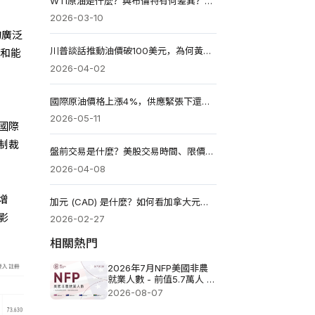
WTI原油是什麼？與布倫特有何差異？期貨投資要留意負價！
2026-03-10
的廣泛
川普談話推動油價破100美元，為何黃金價格跳水?
況和能
2026-04-02
國際原油價格上漲4%，供應緊張下還能持續漲嗎?
2026-05-11
國際
制裁
盤前交易是什麼？美股交易時間、限價單規則與避坑指南！
2026-04-08
增
加元 (CAD) 是什麼？如何看加拿大元的匯率？未來走勢如何？
影
2026-02-27
相關熱門
2026年7月NFP美國非農
就業人數 - 前值5.7萬人 預
測值8.3萬
2026-08-07