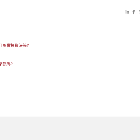
何影響投資決策?
樂觀嗎?