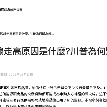
最新活動
跟單社區
WTI原油短線走高原因是什麼?川普為何緊急部署?
短線走高原因是什麼?川普為何
日期: 2025年06月17日
線走高
引發市場熱議，油價快速上行的走勢令不少投資者措手不及。
任何能源類商品的突發變動都可能成為牽動多方神經的導火線。這不
可能暗示著背後供需格局或地緣動態出現了新的變數。市場參與者紛
因，以及接下來可能帶來的連鎖反應。