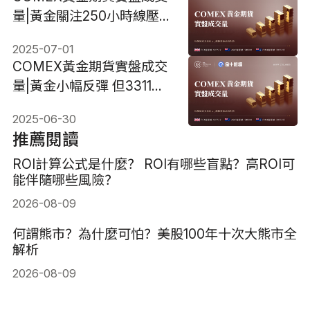
量|黃金關注250小時線壓
力，站上3358美元將進一
2025-07-01
步反彈
COMEX黃金期貨實盤成交
量|黃金小幅反彈 但3311美
元依然阻力重重
2025-06-30
推薦閱讀
ROI計算公式是什麼？ ROI有哪些盲點？高ROI可
能伴隨哪些風險？
2026-08-09
何謂熊市？為什麼可怕？美股100年十次大熊市全
解析
2026-08-09