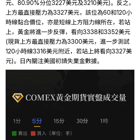
元、80.90%分位3227美元及3210美元)。反之，
上方最直接壓力為3327美元，該位為60和120小
時線黏合價位，亦是短線上方阻力線所在，若站
上，黃金將進一步反彈，看向3338和3352美元
(現貨上方最直接壓力為3300美元，進一步測試
120小時線3316美元附近，若站上將看向3327美
元)。日內關注美國初請失業金數據。