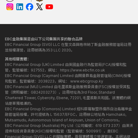
EBC金融集團是由以下公司集團共享的聯合品牌
EBC Financial Group (SVG) LLC 在聖文森與格林納丁斯金融服務管理局註冊
並授權運營，註冊號碼為353 LLC 2020。
其他相關實體：
EBC Financial Group (UK) Limited 由英國金融行為監管局(FCA)授權和監
管，監管編號：927552，網址：
https://www.ebcfin.co.uk
EBC Financial Group (Cayman) Limited 由開曼群島金融管理局(CIMA)授權
和監管，監管編號：2038223，網址：
www.ebcgroup.ky
EBC Financial (MU) Limited 由毛里裘斯金融服務委員會(FSC)授權並受其監
管（牌照編號：GB24203273），註冊地址為3rd Floor, Standard
Chartered Tower, Cybercity, Ebene, 72201, 毛里裘斯共和國。該實體的網
站是單獨維護的。
EBC Financial Group (Comoros) Limited 經科摩羅聯盟昂儒昂自治島離岸金
融管理局授權，許可證號為 L 15637/EFGC，註冊辦公地址為 Hamchako,
Mutsamudu, Autonomous Island of Anjouan, Union of Comoros。
EBC Financial Group (Australia) Pty Ltd（公司編號：619 073 237）由澳洲
證券和投資委員會(ASIC)授權和監管（監管編號：500991），是EBC
Financial Group (SVG) LLC 的關聯實體，兩個實體獨立營運管理。本網站提