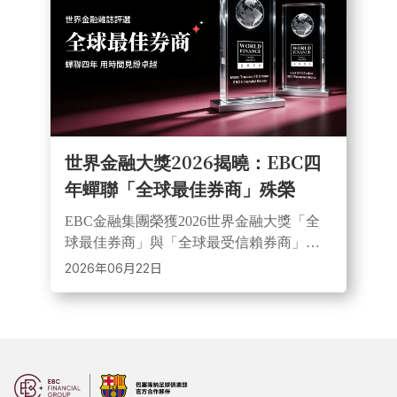
世界金融大獎2026揭曉：EBC四
年蟬聯「全球最佳券商」殊榮
EBC金融集團榮獲2026世界金融大獎「全
球最佳券商」與「全球最受信賴券商」兩
項殊榮，連續四年獲國際認可。憑藉透
2026年06月22日
明、安全、高效的交易環境，EBC持續贏
得全球投資者信任。