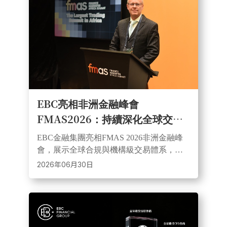
EBC亮相非洲金融峰會
FMAS2026：持續深化全球交易
生態佈局
EBC金融集團亮相FMAS 2026非洲金融峰
會，展示全球合規與機構級交易體系，並
分享黃金市場觀點。公司持多監管牌照，
2026年06月30日
持續深耕南非及全球市場，連結機構級流
動性資源。