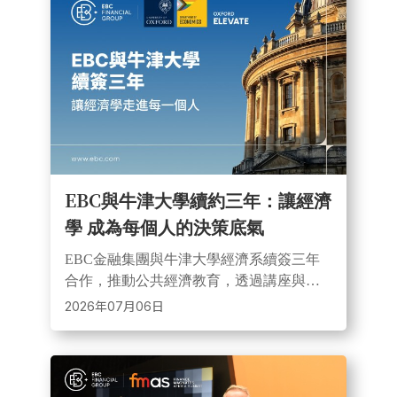
EBC與牛津大學續約三年：讓經濟
學 成為每個人的決策底氣
EBC金融集團與牛津大學經濟系續簽三年
合作，推動公共經濟教育，透過講座與短
視頻傳播經濟研究，涵蓋稅收、氣候與金
2026年07月06日
融議題，幫助大眾理解經濟與市場，提升
金融認知與決策能力。