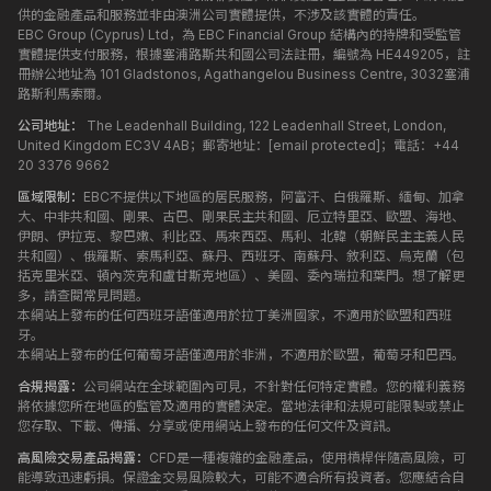
供的金融產品和服務並非由澳洲公司實體提供，不涉及該實體的責任。
EBC Group (Cyprus) Ltd，為 EBC Financial Group 結構內的持牌和受監管
實體提供支付服務，根據塞浦路斯共和國公司法註冊，編號為 HE449205，註
冊辦公地址為 101 Gladstonos, Agathangelou Business Centre, 3032塞浦
路斯利馬索爾。
公司地址：
The Leadenhall Building, 122 Leadenhall Street, London,
United Kingdom EC3V 4AB；郵寄地址：
[email protected]
；電話：+44
20 3376 9662
區域限制：
EBC不提供以下地區的居民服務，阿富汗、白俄羅斯、緬甸、加拿
大、中非共和國、剛果、古巴、剛果民主共和國、厄立特里亞、歐盟、海地、
伊朗、伊拉克、黎巴嫩、利比亞、馬來西亞、馬利、北韓（朝鮮民主主義人民
共和國）、俄羅斯、索馬利亞、蘇丹、西班牙、南蘇丹、敘利亞、烏克蘭（包
括克里米亞、頓內茨克和盧甘斯克地區）、美國、委內瑞拉和葉門。想了解更
多，請查閱常見問題。
本網站上發布的任何西班牙語僅適用於拉丁美洲國家，不適用於歐盟和西班
牙。
本網站上發布的任何葡萄牙語僅適用於非洲，不適用於歐盟，葡萄牙和巴西。
合規揭露：
公司網站在全球範圍內可見，不針對任何特定實體。您的權利義務
將依據您所在地區的監管及適用的實體決定。當地法律和法規可能限製或禁止
您存取、下載、傳播、分享或使用網站上發布的任何文件及資訊。
高風險交易產品揭露：
CFD是一種複雜的金融產品，使用槓桿伴隨高風險，可
能導致迅速虧損。保證金交易風險較大，可能不適合所有投資者。您應結合自