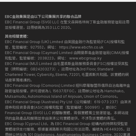
EBC金融集團是由以下公司集團共享的聯合品牌
EBC Financial Group (SVG) LLC 在聖文森與格林納丁斯金融服務管理局註冊
並授權運營，註冊號碼為353 LLC 2020。
其他相關實體：
EBC Financial Group (UK) Limited 由英國金融行為監管局(FCA)授權和監
管，監管編號：927552，網址：
https://www.ebcfin.co.uk
EBC Financial Group (Cayman) Limited 由開曼群島金融管理局(CIMA)授權
和監管，監管編號：2038223，網址：
www.ebcgroup.ky
EBC Financial (MU) Limited 由毛里裘斯金融服務委員會(FSC)授權並受其監
管（牌照編號：GB24203273），註冊地址為3rd Floor, Standard
Chartered Tower, Cybercity, Ebene, 72201, 毛里裘斯共和國。該實體的網
站是單獨維護的。
EBC Financial Group (Comoros) Limited 經科摩羅聯盟昂儒昂自治島離岸金
融管理局授權，許可證號為 L 15637/EFGC，註冊辦公地址為 Hamchako,
Mutsamudu, Autonomous Island of Anjouan, Union of Comoros。
EBC Financial Group (Australia) Pty Ltd（公司編號：619 073 237）由澳洲
證券和投資委員會(ASIC)授權和監管（監管編號：500991），是EBC
Financial Group (SVG) LLC 的關聯實體，兩個實體獨立營運管理。本網站提
供的金融產品和服務並非由澳洲公司實體提供，不涉及該實體的責任。
EBC Group (Cyprus) Ltd，為 EBC Financial Group 結構內的持牌和受監管
實體提供支付服務，根據塞浦路斯共和國公司法註冊，編號為 HE449205，註
冊辦公地址為 101 Gladstonos, Agathangelou Business Centre, 3032塞浦