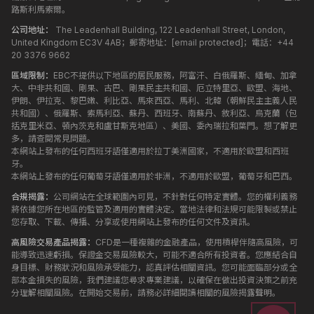
路斯利馬索爾。
公司地址：
The Leadenhall Building, 122 Leadenhall Street, London,
United Kingdom EC3V 4AB；郵寄地址：
[email protected]
；電話：+44
20 3376 9662
區域限制：
EBC不提供以下地區的居民服務，阿富汗、白俄羅斯、緬甸、加拿
大、中非共和國、剛果、古巴、剛果民主共和國、厄立特里亞、歐盟、海地、
伊朗、伊拉克、黎巴嫩、利比亞、馬來西亞、馬利、北韓（朝鮮民主主義人民
共和國）、俄羅斯、索馬利亞、蘇丹、西班牙、南蘇丹、敘利亞、烏克蘭（包
括克里米亞、頓內茨克和盧甘斯克地區）、美國、委內瑞拉和葉門。想了解更
多，請查閱常見問題。
本網站上發布的任何西班牙語僅適用於拉丁美洲國家，不適用於歐盟和西班
牙。
本網站上發布的任何葡萄牙語僅適用於非洲，不適用於歐盟，葡萄牙和巴西。
合規揭露：
公司網站在全球範圍內可見，不針對任何特定實體。您的權利義務
將依據您所在地區的監管及適用的實體決定。當地法律和法規可能限製或禁止
您存取、下載、傳播、分享或使用網站上發布的任何文件及資訊。
高風險交易產品揭露：
CFD是一種複雜的金融產品，使用槓桿伴隨高風險，可
能導致迅速虧損。保證金交易風險較大，可能不適合所有投資者。您應結合自
身目標、財務狀況和風險承受能力，認真評估相關資訊。您可能面臨部分或全
部本金損失的風險，我們建議您尋求專業建議，以確保在做出投資決策之前充
分理解相關風險。在開始交易前，請務必詳細閱讀相關的風險揭露聲明。