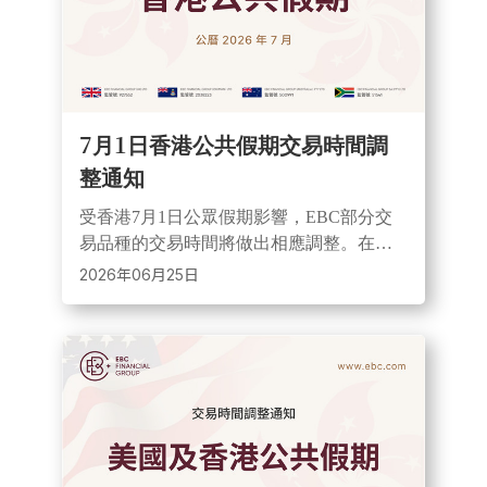
7月1日香港公共假期交易時間調
整通知
受香港7月1日公眾假期影響，EBC部分交
易品種的交易時間將做出相應調整。在此
期間，市場流動性可能減弱、點差或出現
2026年06月25日
擴大情況，建議投資者合理控制部位並做
好風險管理。