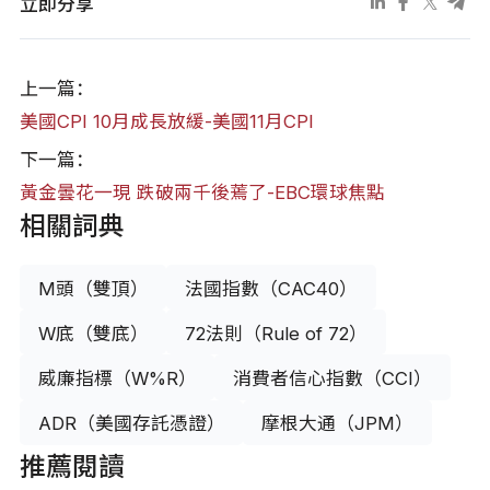
立即分享
上一篇：
美國CPI 10月成長放緩-美國11月CPI
下一篇：
黃金曇花一現 跌破兩千後蔫了-EBC環球焦點
相關詞典
M頭（雙頂）
法國指數（CAC40）
W底（雙底）
72法則（Rule of 72）
威廉指標（W%R）
消費者信心指數（CCI）
ADR（美國存託憑證）
摩根大通（JPM）
推薦閱讀