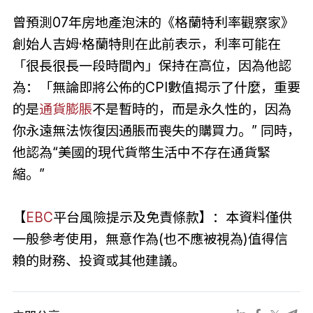
曾預測07年房地產泡沫的《格蘭特利率觀察家》
創始人吉姆·格蘭特則在此前表示，利率可能在
「很長很長一段時間內」保持在高位，因為他認
為：「無論即將公佈的CPI數值揭示了什麼，重要
的是
通貨膨脹
不是暫時的，而是永久性的，因為
你永遠無法恢復因通脹而喪失的購買力。” 同時，
他認為“美國的現代貨幣生活中不存在通貨緊
縮。”
【
EBC
平台風險提示及免責條款】：本資料僅供
一般參考使用，無意作為(也不應被視為)值得信
賴的財務、投資或其他建議。