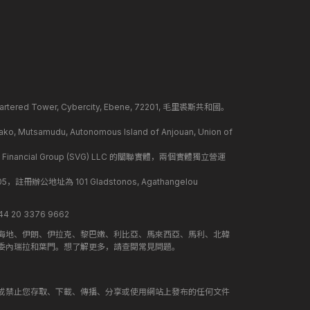
ed Tower, Cybercity, Ebene, 72201, 毛里裘斯共和國。
mudu, Autonomous Island of Anjouan, Union of
 Financial Group (SVG) LLC 的關聯實體，兩個實體獨立營運
冊辦公地址為 101 Gladstonos, Agathangelou
 20 3376 9662
海地、伊朗、伊拉克、黎巴嫩、利比亞、馬來西亞、馬利、北韓
委內瑞拉和葉門。想了解更多，請查閱常見問題。
或禁止您存取、下載、傳播、分享或使用網站上發布的任何文件