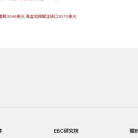
鏖戰3046美元 黃金短線關注缺口3070美元
件
EBC研究院
關