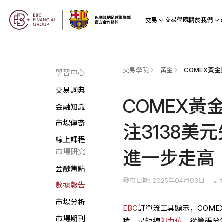
交易學院
交易
關於我們
交易學院
黃金
學習中心
交易詞典
COMEX黃
金融知識
市場傳奇
注3138美
線上課程
進一步走高
市場研究
金融焦點
發布日期: 2025年04月03日
更
數據報告
市場分析
EBC
訂單流工具顯示，COMEX黃
市場期刊
積，是短線
阻力位
。從籌碼分佈