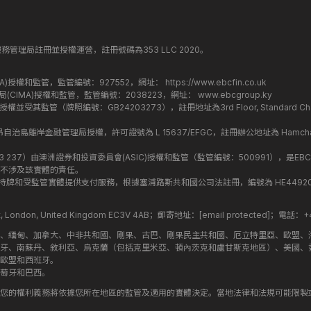
丁斯金融服務管理局註冊並授權運營，註冊號碼為353 LLC 2020。
監管局(FCA)授權和監管，監管編號：927552，網址：
https://www.ebcfin.co.uk
群島金融管理局(CIMA)授權和監管，監管編號：2038223，網址：
www.ebcgroup.ky
)授權並受其監管（牌照編號：GB24203273），註冊地址為3rd Floor, Standard Charter
盟昂儒昂自治島離岸金融管理局授權，許可證號為 L 15637/EFGC，註冊辦公地址為 Hamchako, Mutsa
司編號：619 073 237）由澳洲證券和投資委員會(ASIC)授權和監管（監管編號：500991），是EBC
不涉及該實體的責任。
roup 結構內的持牌和受監管實體提供支付服務，根據塞浦路斯共和國公司法註冊，編號為 HE449205，註
treet, London, United Kingdom EC3V 4AB；郵寄地址：
[email protected]
；電話：+44
斯、緬甸、加拿大、中非共和國、剛果、古巴、剛果民主共和國、厄立特里亞、歐盟、
牙、南蘇丹、敘利亞、烏克蘭（包括克里米亞、頓內茨克和盧甘斯克地區）、美國、
歐盟和西班牙。
萄牙和巴西。
您的權利義務將依據您所在地區的監管及適用的實體決定。當地法律和法規可能限製