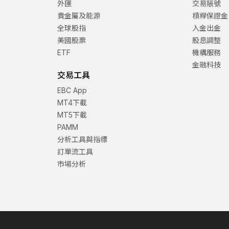
外匯
交易賬號
貴金屬及能源
槓桿保證金
全球股指
入金出金
美國股票
股息調整
ETF
機構服務
金融科技
交易工具
EBC App
MT4下載
MT5下載
PAMM
分析工具與指標
訂單流工具
市場分析