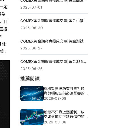
COMEX黃金期貨實盤成交量|黃金關注250小時線壓力，站上3358美元將進一步反彈
在一定
2025-07-01
貨為
COMEX黃金期貨實盤成交量|黃金小幅反彈 但3311美元依然阻力重重
，目
2025-06-30
方直接
注
COMEX黃金期貨實盤成交量|黃金測試3300美元關口壓力 日內關注美國PCE數據
可能
2025-06-27
數據。
COMEX黃金期貨實盤成交量|黃金3365美元測試多頭決心 日內關注美國失業金數據
2025-06-26
推薦閱讀
興櫃買賣技巧有哪些？投
資興櫃股票前必須掌握的
五個重點
2026-08-08
股票不只靠上漲獲利，放
空如何捕捉下跌行情中的
機會？
2026-08-08