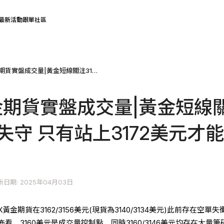
最新活動
跟單社區
COMEX黃金期貨實盤成交量|黃金短線關注3138美元失守 只有站上3172美元才能進一步走高
金期貨實盤成交量|黃金短線
元失守 只有站上3172美元才
新日期: 2025年04月03日
金期貨在3162/3156美元(現貨為3140/3134美元)此前存在空單失
看，3160美元是成交量控制點，同時3160/3146美元均存在大量籌