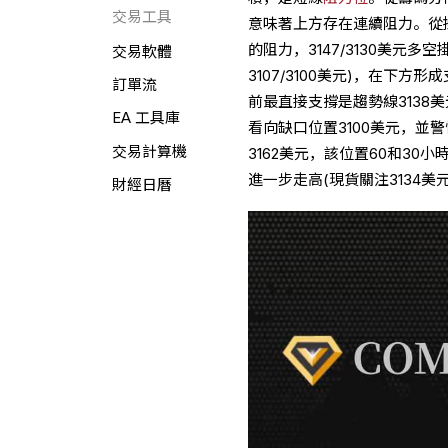
交易工具
意味著上方存在連續阻力。從掛
的阻力，3147/3130美元多
交易軟體
3107/3100美元)，在下
訂單流
前最直接支撐是趨勢線3138美
EA 工具庫
看向缺口位置3100美元，並警
交易計算機
3162美元，該位置60和3
進一步走高(現貨關注3134
財經日曆