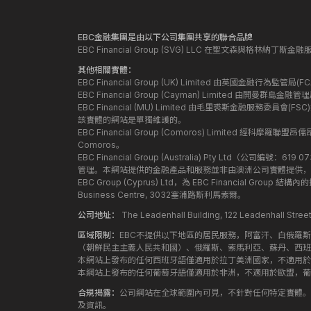
EBC金融集團是由以下公司集團共享的聯合品牌
EBC Financial Group (SVG) LLC 在聖文森與格林納
其他相關實體：
EBC Financial Group (UK) Limited 由英國金融行為
EBC Financial Group (Cayman) Limited 由開曼
EBC Financial (MU) Limited 由毛里裘斯金融服務委員會(FSC
該實體的網站是單獨維護的。
EBC Financial Group (Comoros) Limited 經科摩羅聯
Comoros。
EBC Financial Group (Australia) Pty Ltd（公
管理。本網站提供的金融產品和服務並非由澳洲公司實體提供，
EBC Group (Cyprus) Ltd，為 EBC Financial G
Business Centre, 3032塞浦路斯利馬索爾。
公司地址：
The Leadenhall Building, 122 Leadenhall S
區域限制：
EBC不提供以下地區的居民服務，阿富汗、白俄羅
（朝鮮民主主義人民共和國）、俄羅斯、索馬利亞、蘇丹、西班
本網站上發布的任何西班牙語僅適用於拉丁美洲國家，不適用於
本網站上發布的任何葡萄牙語僅適用於非洲，不適用於歐盟，葡
合規揭露：
公司網站在全球範圍內可見，不針對任何特定實體。
及資訊。