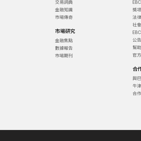
交易詞典
EB
金融知識
獎
市場傳奇
法
社
市場研究
EB
公
金融焦點
幫
數據報告
官
市場期刊
合
與
牛
合