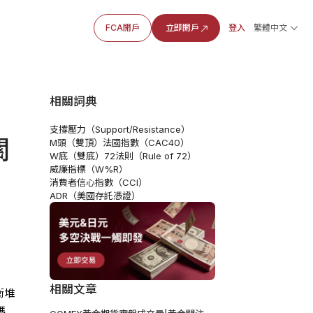
FCA開戶
立即開戶
登入
繁體中文
相關詞典
支撐壓力（Support/Resistance）
關
M頭（雙頂）
法國指數（CAC40）
W底（雙底）
72法則（Rule of 72）
威廉指標（W%R）
能
消費者信心指數（CCI）
ADR（美國存託憑證）
相關文章
衡堆
碼，