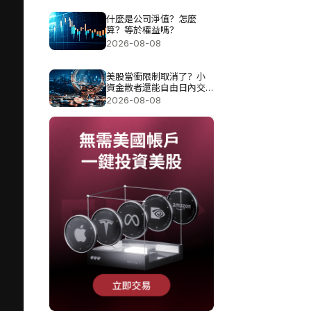
什麼是公司淨值？怎麼
算？等於權益嗎？
2026-08-08
美股當衝限制取消了？小
資金散者還能自由日內交
易嗎？
2026-08-08