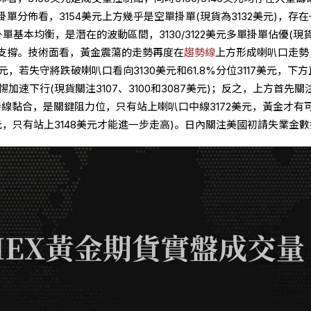
單分佈看，3154美元上方幾乎是空單掛單(現貨為3132美元)，存
空掛單基本均衡，是潛在的波動區間，3130/3122美元多單掛單佔優(現
方形成支撐。技術面看，黃金震蕩的走勢再度在
趨勢線
上方形成喇叭口走勢
元，若失守將跌破喇叭口看向3130美元和61.8%分位3117美元，下
惕加速下行(現貨關注3107、3100和3087美元)；反之，上方首先關
0小時線黏合，是關鍵阻力位，只有站上喇叭口中線3172美元，黃金才有
美元，只有站上3148美元才能進一步走高)。日內關注美國初請失業金