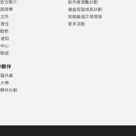
C官方簡介
創作者激勵計劃
項與榮譽
基金經理成長計劃
律文件
挑戰最強交易環境
會責任
更多活動
C動態
告通知
助中心
方驗證
作夥伴
巴薩共贏
津大學
作夥伴計劃