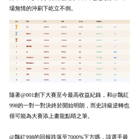
場無情的沖刷下屹立不倒。
隨著@001創下大賽至今最高收益紀錄，和@飄紅
998的一對一對決終於開始明朗，而史詩級逆轉也
很可能為大賽添上畫龍點睛之筆。
@飄紅998的回報跌落至7000%下方嗎，該選手最