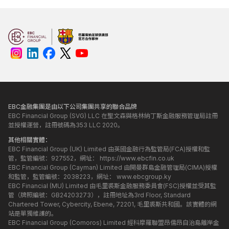
EBC金融集團是由以下公司集團共享的聯合品牌
EBC Financial Group (SVG) LLC 在聖文森與格林納丁斯金融服務管理局註冊
並授權運營，註冊號碼為353 LLC 2020。
其他相關實體：
EBC Financial Group (UK) Limited 由英國金融行為監管局(FCA)授權和監
管，監管編號：927552，網址：
https://www.ebcfin.co.uk
EBC Financial Group (Cayman) Limited 由開曼群島金融管理局(CIMA)授權
和監管，監管編號：2038223，網址：
www.ebcgroup.ky
EBC Financial (MU) Limited 由毛里裘斯金融服務委員會(FSC)授權並受其監
管（牌照編號：GB24203273），註冊地址為3rd Floor, Standard
Chartered Tower, Cybercity, Ebene, 72201, 毛里裘斯共和國。該實體的網
站是單獨維護的。
EBC Financial Group (Comoros) Limited 經科摩羅聯盟昂儒昂自治島離岸金