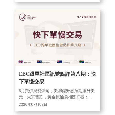
的跟單優勢。
EBC跟單社區訊號點評第八期：快
下單慢交易
6月美伊局勢爛尾，美聯儲升息預期推升美
元，大宗普跌，黃金原油負相關打破；
EBC免手續費至9月11日，@「匯海趨勢突
2026年07月03日
破」從5月19日第一筆交易到現在黃金收益