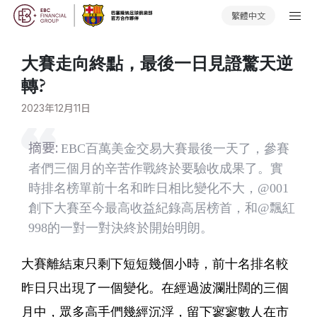
繁體中文
大賽走向終點，最後一日見證驚天逆
轉?
2023年12月11日
摘要:
EBC百萬美金交易大賽最後一天了，參賽
者們三個月的辛苦作戰終於要驗收成果了。實
時排名榜單前十名和昨日相比變化不大，@001
創下大賽至今最高收益紀錄高居榜首，和@飄紅
998的一對一對決終於開始明朗。
大賽離結束只剩下短短幾個小時，前十名排名較
昨日只出現了一個變化。在經過波瀾壯闊的三個
月中，眾多高手們幾經沉浮，留下寥寥數人在市