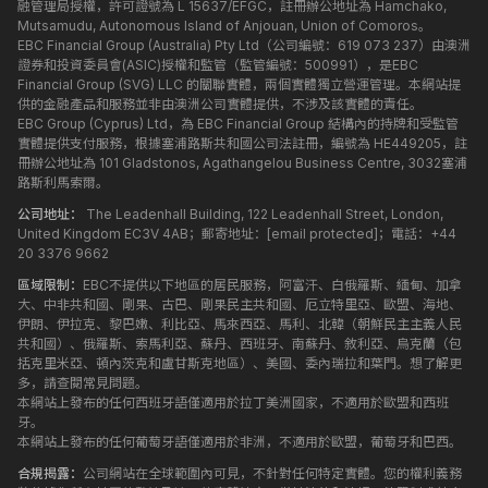
融管理局授權，許可證號為 L 15637/EFGC，註冊辦公地址為 Hamchako,
Mutsamudu, Autonomous Island of Anjouan, Union of Comoros。
EBC Financial Group (Australia) Pty Ltd（公司編號：619 073 237）由澳洲
證券和投資委員會(ASIC)授權和監管（監管編號：500991），是EBC
Financial Group (SVG) LLC 的關聯實體，兩個實體獨立營運管理。本網站提
供的金融產品和服務並非由澳洲公司實體提供，不涉及該實體的責任。
EBC Group (Cyprus) Ltd，為 EBC Financial Group 結構內的持牌和受監管
實體提供支付服務，根據塞浦路斯共和國公司法註冊，編號為 HE449205，註
冊辦公地址為 101 Gladstonos, Agathangelou Business Centre, 3032塞浦
路斯利馬索爾。
公司地址：
The Leadenhall Building, 122 Leadenhall Street, London,
United Kingdom EC3V 4AB；郵寄地址：
[email protected]
；電話：+44
20 3376 9662
區域限制：
EBC不提供以下地區的居民服務，阿富汗、白俄羅斯、緬甸、加拿
大、中非共和國、剛果、古巴、剛果民主共和國、厄立特里亞、歐盟、海地、
伊朗、伊拉克、黎巴嫩、利比亞、馬來西亞、馬利、北韓（朝鮮民主主義人民
共和國）、俄羅斯、索馬利亞、蘇丹、西班牙、南蘇丹、敘利亞、烏克蘭（包
括克里米亞、頓內茨克和盧甘斯克地區）、美國、委內瑞拉和葉門。想了解更
多，請查閱常見問題。
本網站上發布的任何西班牙語僅適用於拉丁美洲國家，不適用於歐盟和西班
牙。
本網站上發布的任何葡萄牙語僅適用於非洲，不適用於歐盟，葡萄牙和巴西。
合規揭露：
公司網站在全球範圍內可見，不針對任何特定實體。您的權利義務