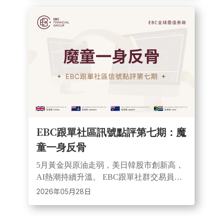
超190%。
EBC跟單社區訊號點評第七期：魔
童一身反骨
5月黃金與原油走弱，美日韓股市創新高，
AI熱潮持續升溫。 EBC跟單社群交易員以
黃金與美股指數交易實現高收益，展現趨
2026年05月28日
勢交易機會與風險並存。