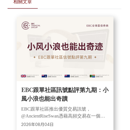
相關文章
EBC跟單社區訊號點評第九期：小
風小浪也能出奇蹟
EBC跟單社區推出優質交易訊號，
@AncientRiseSwan憑藉高頻交易在一個月
內實現近12倍收益。此訊號覆蓋黃金等多
2026年08月04日
個品種，採用小部位風控，展現靈活透明