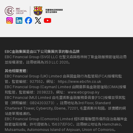
EBC金融集團是由以下公司集團共享的聯合品牌
EBC Financial Group (SVG) LLC 在聖文森與格林納丁斯金融服務管理局註冊
並授權運營，註冊號碼為353 LLC 2020。
其他相關實體：
EBC Financial Group (UK) Limited 由英國金融行為監管局(FCA)授權和監
管，監管編號：927552，網址：
https://www.ebcfin.co.uk
EBC Financial Group (Cayman) Limited 由開曼群島金融管理局(CIMA)授權
和監管，監管編號：2038223，網址：
www.ebcgroup.ky
EBC Financial (MU) Limited 由毛里裘斯金融服務委員會(FSC)授權並受其監
管（牌照編號：GB24203273），註冊地址為3rd Floor, Standard
Chartered Tower, Cybercity, Ebene, 72201, 毛里裘斯共和國。該實體的網
站是單獨維護的。
EBC Financial Group (Comoros) Limited 經科摩羅聯盟昂儒昂自治島離岸金
融管理局授權，許可證號為 L 15637/EFGC，註冊辦公地址為 Hamchako,
Mutsamudu, Autonomous Island of Anjouan, Union of Comoros。