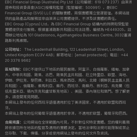
EBC Financial Group (Australia) Pty Ltd（公司編號：619 073 237）由澳洲
證券和投資委員會(ASIC)授權和監管（監管編號：500991），是EBC
Financial Group (SVG) LLC 的關聯實體，兩個實體獨立營運管理。本網站提
供的金融產品和服務並非由澳洲公司實體提供，不涉及該實體的責任。
EBC Group (Cyprus) Ltd，為 EBC Financial Group 結構內的持牌和受監管
實體提供支付服務，根據塞浦路斯共和國公司法註冊，編號為 HE449205，註
冊辦公地址為 101 Gladstonos, Agathangelou Business Centre, 3032塞浦
路斯利馬索爾。
公司地址：
The Leadenhall Building, 122 Leadenhall Street, London,
United Kingdom EC3V 4AB；郵寄地址：
[email protected]
；電話：+44
20 3376 9662
區域限制：
EBC不提供以下地區的居民服務，阿富汗、白俄羅斯、緬甸、加拿
大、中非共和國、剛果、古巴、剛果民主共和國、厄立特里亞、歐盟、海地、
伊朗、伊拉克、黎巴嫩、利比亞、馬來西亞、馬利、北韓（朝鮮民主主義人民
共和國）、俄羅斯、索馬利亞、蘇丹、西班牙、南蘇丹、敘利亞、烏克蘭（包
括克里米亞、頓內茨克和盧甘斯克地區）、美國、委內瑞拉和葉門。想了解更
多，請查閱常見問題。
本網站上發布的任何西班牙語僅適用於拉丁美洲國家，不適用於歐盟和西班
牙。
本網站上發布的任何葡萄牙語僅適用於非洲，不適用於歐盟，葡萄牙和巴西。
合規揭露：
公司網站在全球範圍內可見，不針對任何特定實體。您的權利義務
將依據您所在地區的監管及適用的實體決定。當地法律和法規可能限製或禁止
您存取、下載、傳播、分享或使用網站上發布的任何文件及資訊。