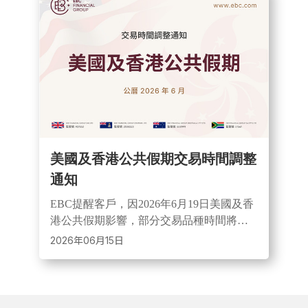
美國及香港公共假期交易時間調整
通知
EBC提醒客戶，因2026年6月19日美國及香
港公共假期影響，部分交易品種時間將調
整。期間市場或出現點差擴大、流動性降
2026年06月15日
低情況，投資人可提前關注交易安排並諮
詢客服。