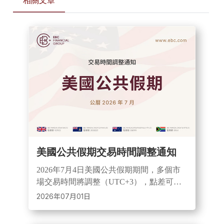
相關文章
美國公共假期交易時間調整通知
2026年7月4日美國公共假期期間，多個市
場交易時間將調整（UTC+3），點差可能
擴大且流動性下降。投資者需留意市場波
2026年07月01日
動風險，並可聯繫EBC客服或專屬顧問獲
取支援。