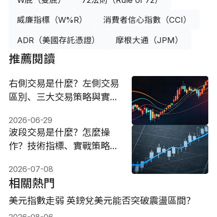
W底（雙底）
72法則（Rule of 72）
威廉指標（W%R）
消費者信心指數（CCI）
ADR（美國存託憑證）
摩根大通（JPM）
推薦閱讀
右側交易是什麼？左側交易
區別、三大交易策略與實戰
技巧
2026-06-29
波段交易是什麼？怎麼操
作？技術指標、實戰策略與
避坑指南
2026-07-08
相關熱門
美元指數走弱 英鎊兌美元能否突破震盪區間？
2026-08-06