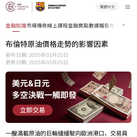
繁體中文
詞典
金融知識
市場傳奇
線上課程
金融焦點
數據報告
市場分析
市
布倫特原油價格走勢的影響因素
發布日期: 2025年03月25日
更新日期: 2025年03月25日
一艘滿載原油的巨輪緩緩駛向歐洲港口，交易員