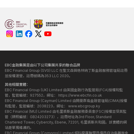
EBC金融集團是由以下公司集團共享的聯合品牌
EBC Financial Group (SVG) LLC 在聖文森與格林納丁斯金融服務管理局註冊
並授權運營，註冊號碼為353 LLC 2020。
其他相關實體：
EBC Financial Group (UK) Limited 由英國金融行為監管局(FCA)授權和監
管，監管編號：927552，網址：
https://www.ebcfin.co.uk
EBC Financial Group (Cayman) Limited 由開曼群島金融管理局(CIMA)授權
和監管，監管編號：2038223，網址：
www.ebcgroup.ky
EBC Financial (MU) Limited 由毛里裘斯金融服務委員會(FSC)授權並受其監
管（牌照編號：GB24203273），註冊地址為3rd Floor, Standard
Chartered Tower, Cybercity, Ebene, 72201, 毛里裘斯共和國。該實體的網
站是單獨維護的。
EBC Financial Group (Comoros) Limited 經科摩羅聯盟昂儒昂自治島離岸金