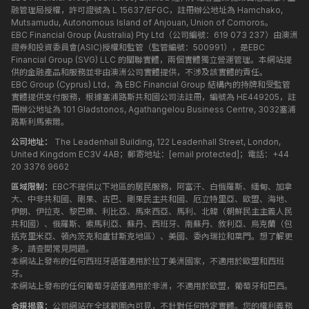
融管理局授權，許可證號為 L 15637/EFGC，註冊辦公地址為 Hamchako,
Mutsamudu, Autonomous Island of Anjouan, Union of Comoros。
EBC Financial Group (Australia) Pty Ltd（公司編號：619 073 237）由澳洲
證券和投資委員會(ASIC)授權和監管（監管編號：500991），是EBC
Financial Group (SVG) LLC 的關聯實體，兩個實體獨立營運管理。本網站提
供的金融產品和服務並非由澳洲公司實體提供，不涉及該實體的責任。
EBC Group (Cyprus) Ltd，為 EBC Financial Group 結構內的持牌和受監管
實體提供支付服務，根據塞浦路斯共和國公司法註冊，編號為 HE449205，註
冊辦公地址為 101 Gladstonos, Agathangelou Business Centre, 3032塞浦
路斯利馬索爾。
公司地址：
The Leadenhall Building, 122 Leadenhall Street, London,
United Kingdom EC3V 4AB；郵寄地址：
[email protected]
；電話：+44
20 3376 9662
區域限制：
EBC不提供以下地區的居民服務，阿富汗、白俄羅斯、緬甸、加拿
大、中非共和國、剛果、古巴、剛果民主共和國、厄立特里亞、歐盟、海地、
伊朗、伊拉克、黎巴嫩、利比亞、馬來西亞、馬利、北韓（朝鮮民主主義人民
共和國）、俄羅斯、索馬利亞、蘇丹、西班牙、南蘇丹、敘利亞、烏克蘭（包
括克里米亞、頓內茨克和盧甘斯克地區）、美國、委內瑞拉和葉門。想了解更
多，請查閱常見問題。
本網站上發布的任何西班牙語僅適用於拉丁美洲國家，不適用於歐盟和西班
牙。
本網站上發布的任何葡萄牙語僅適用於非洲，不適用於歐盟，葡萄牙和巴西。
合規揭露：
公司網站在全球範圍內可見，不針對任何特定實體。您的權利義務