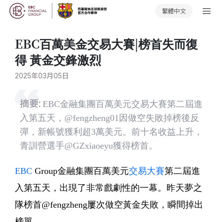
繁體中文
EBC百萬美金交易大賽|榜首失而復
得 黃金交鋒激烈
2025年03月05日
摘要:
EBC金融集團百萬美元交易大賽第二屆進
入第五天，@fengzheng01因做空失敗掉榜後反
彈，新帳號獲利超3萬美元。前十名收益上升，
青訓營選手@GZxiaoeyu獲得榜首。
EBC
Group金融集團百萬美元
交易大賽
第二屆進
入第五天，出現了非常戲劇性的一幕。昨天夢之
隊榜首@fengzheng屢次做空黃金失敗，瞬間掉出
榜單。