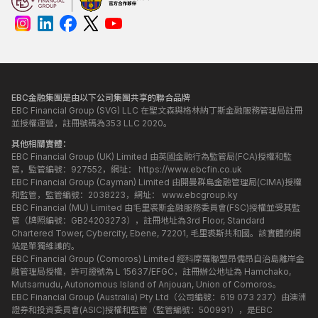
EBC金融集團是由以下公司集團共享的聯合品牌
EBC Financial Group (SVG) LLC 在聖文森與格林納丁斯金融服務管理局註冊
並授權運營，註冊號碼為353 LLC 2020。
其他相關實體：
EBC Financial Group (UK) Limited 由英國金融行為監管局(FCA)授權和監
管，監管編號：927552，網址：
https://www.ebcfin.co.uk
EBC Financial Group (Cayman) Limited 由開曼群島金融管理局(CIMA)授權
和監管，監管編號：2038223，網址：
www.ebcgroup.ky
EBC Financial (MU) Limited 由毛里裘斯金融服務委員會(FSC)授權並受其監
管（牌照編號：GB24203273），註冊地址為3rd Floor, Standard
Chartered Tower, Cybercity, Ebene, 72201, 毛里裘斯共和國。該實體的網
站是單獨維護的。
EBC Financial Group (Comoros) Limited 經科摩羅聯盟昂儒昂自治島離岸金
融管理局授權，許可證號為 L 15637/EFGC，註冊辦公地址為 Hamchako,
Mutsamudu, Autonomous Island of Anjouan, Union of Comoros。
EBC Financial Group (Australia) Pty Ltd（公司編號：619 073 237）由澳洲
證券和投資委員會(ASIC)授權和監管（監管編號：500991），是EBC