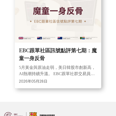
EBC跟單社區訊號點評第七期：魔
童一身反骨
5月黃金與原油走弱，美日韓股市創新高，
AI熱潮持續升溫。 EBC跟單社群交易員以
黃金與美股指數交易實現高收益，展現趨
2026年05月28日
勢交易機會與風險並存。