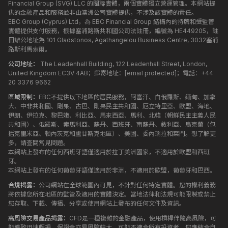
Financial Group (SVG) LLC 的關聯實體，兩個實體獨立營運管理。本網站提
供的金融產品和服務並非由澳洲公司實體提供，不涉及該實體的責任。
EBC Group (Cyprus) Ltd，為 EBC Financial Group 結構內的持牌和受監管
實體提供支付服務，根據塞浦路斯共和國公司法註冊，編號為 HE449205，註
冊辦公地址為 101 Gladstonos, Agathangelou Business Centre, 3032塞浦
路斯利馬索爾。
公司地址：
The Leadenhall Building, 122 Leadenhall Street, London,
United Kingdom EC3V 4AB；郵寄地址：
[email protected]
；電話：+44
20 3376 9662
區域限制：
EBC不提供以下地區的居民服務，阿富汗、白俄羅斯、緬甸、加拿
大、中非共和國、剛果、古巴、剛果民主共和國、厄立特里亞、歐盟、海地、
伊朗、伊拉克、黎巴嫩、利比亞、馬來西亞、馬利、北韓（朝鮮民主主義人民
共和國）、俄羅斯、索馬利亞、蘇丹、西班牙、南蘇丹、敘利亞、烏克蘭（包
括克里米亞、頓內茨克和盧甘斯克地區）、美國、委內瑞拉和葉門。想了解更
多，請查閱常見問題。
本網站上發布的任何西班牙語僅適用於拉丁美洲國家，不適用於歐盟和西班
牙。
本網站上發布的任何葡萄牙語僅適用於非洲，不適用於歐盟，葡萄牙和巴西。
合規揭露：
公司網站在全球範圍內可見，不針對任何特定實體。您的權利義務
將依據您所在地區的監管及適用的實體決定。當地法律和法規可能限製或禁止
您存取、下載、傳播、分享或使用網站上發布的任何文件及資訊。
高風險交易產品揭露：
CFD是一種複雜的金融產品，使用槓桿伴隨高風險，可
能導致迅速虧損。保證金交易風險較大，可能不適合所有投資者。您應結合自