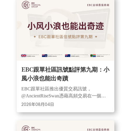
EBC跟單社區訊號點評第九期：小
風小浪也能出奇蹟
EBC跟單社區推出優質交易訊號，
@AncientRiseSwan憑藉高頻交易在一個月
內實現近12倍收益。此訊號覆蓋黃金等多
2026年08月04日
個品種，採用小部位風控，展現靈活透明
的跟單優勢。