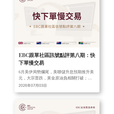
EBC跟單社區訊號點評第八期：快
下單慢交易
6月美伊局勢爛尾，美聯儲升息預期推升美
元，大宗普跌，黃金原油負相關打破；
EBC免手續費至9月11日，@「匯海趨勢突
2026年07月03日
破」從5月19日第一筆交易到現在黃金收益
超190%。