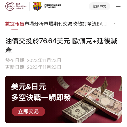
繁體中文
焦點
數據報告
市場分析
市場期刊
交易軟體
訂單流
EA 工具庫
交
油價交投於76.64美元 歐佩克+延後減
產
發布日期: 2023年11月23日
更新日期: 2023年11月23日