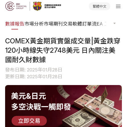
繁體中文
焦點
數據報告
市場分析
市場期刊
交易軟體
訂單流
EA 工具庫
交
COMEX黃金期貨實盤成交量|黃金跌穿
120小時線失守2748美元 日內關注美
國耐久財數據
發布日期: 2025年01月28日
更新日期: 2025年01月28日