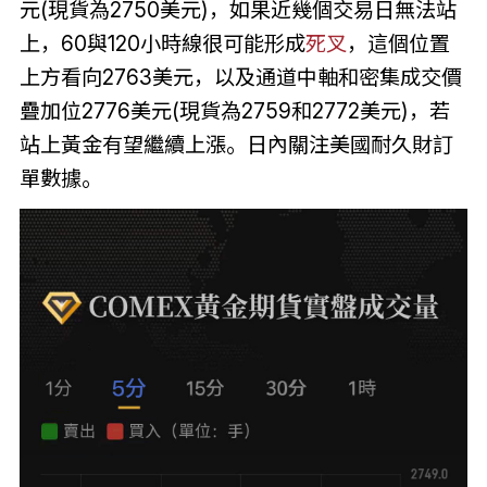
元(現貨為2750美元)，如果近幾個交易日無法站
上，60與120小時線很可能形成
死叉
，這個位置
上方看向2763美元，以及通道中軸和密集成交價
疊加位2776美元(現貨為2759和2772美元)，若
站上黃金有望繼續上漲。日內關注美國耐久財訂
單數據。