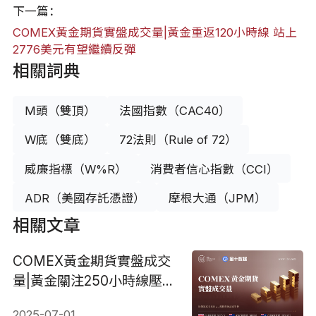
下一篇：
COMEX黃金期貨實盤成交量|黃金重返120小時線 站上
2776美元有望繼續反彈
相關詞典
M頭（雙頂）
法國指數（CAC40）
W底（雙底）
72法則（Rule of 72）
威廉指標（W%R）
消費者信心指數（CCI）
ADR（美國存託憑證）
摩根大通（JPM）
相關文章
COMEX黃金期貨實盤成交
量|黃金關注250小時線壓
力，站上3358美元將進一
2025-07-01