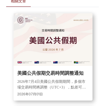
相關文章
美國公共假期交易時間調整通知
2026年7月4日美國公共假期期間，多個市
場交易時間將調整（UTC+3），點差可能
擴大且流動性下降。投資者需留意市場波
2026年07月01日
動風險，並可聯繫EBC客服或專屬顧問獲
取支援。