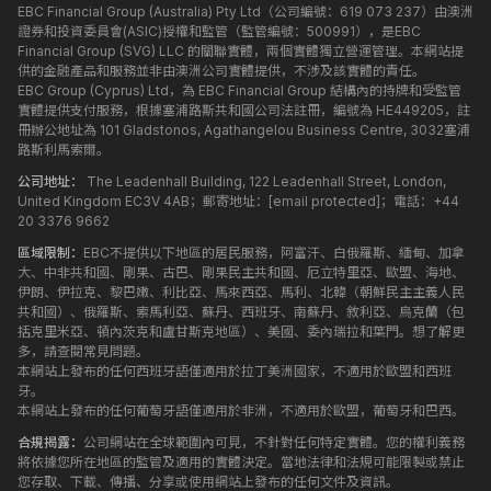
EBC Financial Group (Australia) Pty Ltd（公司編號：619 073 237）由澳洲
證券和投資委員會(ASIC)授權和監管（監管編號：500991），是EBC
Financial Group (SVG) LLC 的關聯實體，兩個實體獨立營運管理。本網站提
供的金融產品和服務並非由澳洲公司實體提供，不涉及該實體的責任。
EBC Group (Cyprus) Ltd，為 EBC Financial Group 結構內的持牌和受監管
實體提供支付服務，根據塞浦路斯共和國公司法註冊，編號為 HE449205，註
冊辦公地址為 101 Gladstonos, Agathangelou Business Centre, 3032塞浦
路斯利馬索爾。
公司地址：
The Leadenhall Building, 122 Leadenhall Street, London,
United Kingdom EC3V 4AB；郵寄地址：
[email protected]
；電話：+44
20 3376 9662
區域限制：
EBC不提供以下地區的居民服務，阿富汗、白俄羅斯、緬甸、加拿
大、中非共和國、剛果、古巴、剛果民主共和國、厄立特里亞、歐盟、海地、
伊朗、伊拉克、黎巴嫩、利比亞、馬來西亞、馬利、北韓（朝鮮民主主義人民
共和國）、俄羅斯、索馬利亞、蘇丹、西班牙、南蘇丹、敘利亞、烏克蘭（包
括克里米亞、頓內茨克和盧甘斯克地區）、美國、委內瑞拉和葉門。想了解更
多，請查閱常見問題。
本網站上發布的任何西班牙語僅適用於拉丁美洲國家，不適用於歐盟和西班
牙。
本網站上發布的任何葡萄牙語僅適用於非洲，不適用於歐盟，葡萄牙和巴西。
合規揭露：
公司網站在全球範圍內可見，不針對任何特定實體。您的權利義務
將依據您所在地區的監管及適用的實體決定。當地法律和法規可能限製或禁止
您存取、下載、傳播、分享或使用網站上發布的任何文件及資訊。