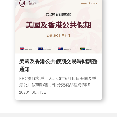
美國及香港公共假期交易時間調整
通知
EBC提醒客戶，因2026年6月19日美國及香
港公共假期影響，部分交易品種時間將調
整。期間市場或出現點差擴大、流動性降
2026年06月15日
低情況，投資人可提前關注交易安排並諮
詢客服。