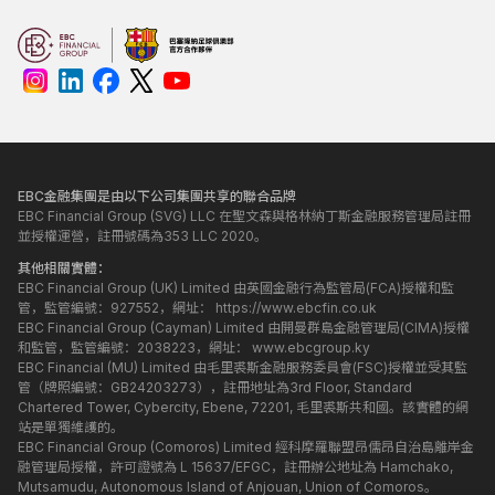
EBC金融集團是由以下公司集團共享的聯合品牌
EBC Financial Group (SVG) LLC 在聖文森與格林納丁斯金融服務管理局註冊
並授權運營，註冊號碼為353 LLC 2020。
其他相關實體：
EBC Financial Group (UK) Limited 由英國金融行為監管局(FCA)授權和監
管，監管編號：927552，網址：
https://www.ebcfin.co.uk
EBC Financial Group (Cayman) Limited 由開曼群島金融管理局(CIMA)授權
和監管，監管編號：2038223，網址：
www.ebcgroup.ky
EBC Financial (MU) Limited 由毛里裘斯金融服務委員會(FSC)授權並受其監
管（牌照編號：GB24203273），註冊地址為3rd Floor, Standard
Chartered Tower, Cybercity, Ebene, 72201, 毛里裘斯共和國。該實體的網
站是單獨維護的。
EBC Financial Group (Comoros) Limited 經科摩羅聯盟昂儒昂自治島離岸金
融管理局授權，許可證號為 L 15637/EFGC，註冊辦公地址為 Hamchako,
Mutsamudu, Autonomous Island of Anjouan, Union of Comoros。