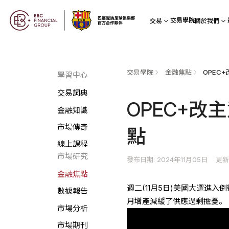
交易學院
交易
關於我們
交易學院
金融焦點
OPEC
學習中心
交易詞典
OPEC+改
金融知識
市場傳奇
點
線上課程
市場研究
發布日期: 2024年11月05日
更新
金融焦點
週二(11月5日)美國大選進入
數據報告
月增產減緩了供應過剩擔憂。
市場分析
市場期刊