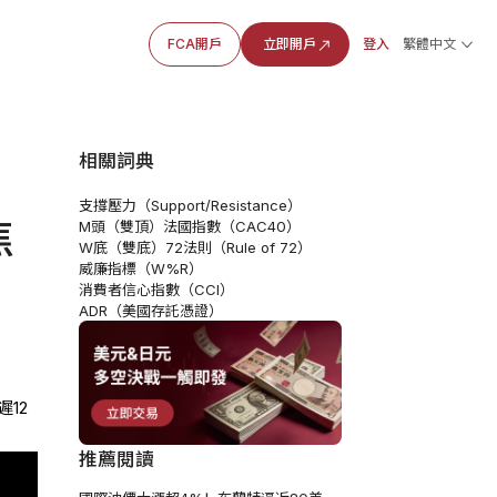
FCA開戶
立即開戶
登入
繁體中文
相關詞典
支撐壓力（Support/Resistance）
焦
M頭（雙頂）
法國指數（CAC40）
W底（雙底）
72法則（Rule of 72）
威廉指標（W%R）
消費者信心指數（CCI）
ADR（美國存託憑證）
12
推薦閱讀