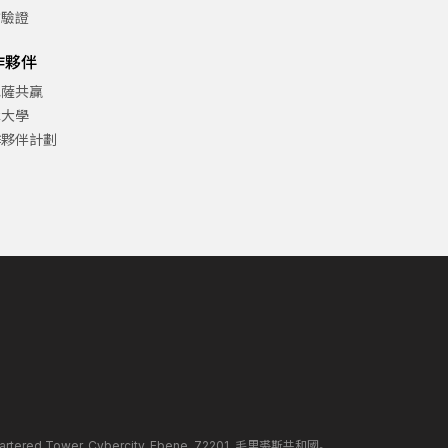
方驗證
作夥伴
巴薩共贏
津大學
作夥伴計劃
ed Tower, Cybercity, Ebene, 72201, 毛里裘斯共和國。