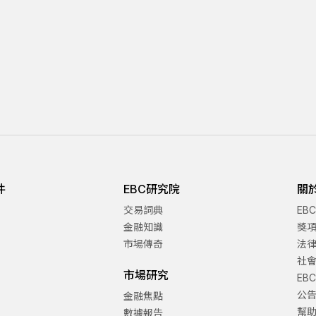
件
EBC研究院
關
交易詞典
EB
金融知識
獎
市場傳奇
法
社
市場研究
EB
公
金融焦點
幫
數據報告