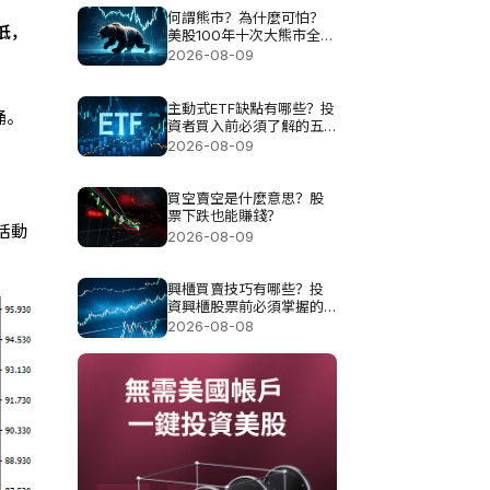
何謂熊市？為什麼可怕？
低，
美股100年十次大熊市全解
析
2026-08-09
主動式ETF缺點有哪些？投
桶。
資者買入前必須了解的五
大風險
2026-08-09
買空賣空是什麼意思？股
票下跌也能賺錢？
活動
2026-08-09
興櫃買賣技巧有哪些？投
資興櫃股票前必須掌握的
五個重點
2026-08-08