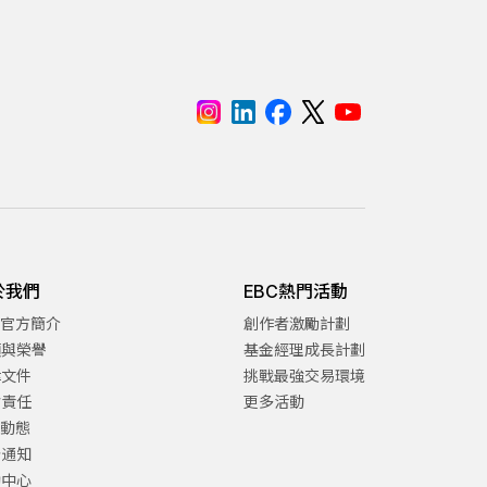
於我們
EBC熱門活動
C官方簡介
創作者激勵計劃
項與榮譽
基金經理成長計劃
律文件
挑戰最強交易環境
會責任
更多活動
C動態
告通知
助中心