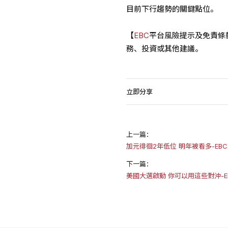
目前下行趨勢的關鍵點位。
【
EBC
平台風險提示及免責條
務、投資或其他建議。
立即分享
上一篇：
加元徘徊2年低位 明年被看多-EB
下一篇：
美國大選啟動 你可以用這些對沖-E