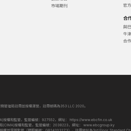
官
市場期刊
合
與
牛
合
丁斯金融服務管理局註冊並授權運營，註冊號碼為353 LLC 2020。
監管局(FCA)授權和監管，監管編號：927552，網址：
https://www.ebcfin.co.uk
群島金融管理局(CIMA)授權和監管，監管編號：2038223，網址：
www.ebcgroup.ky
)授權並受其監管（牌照編號：GB24203273），註冊地址為3rd Floor, Standard Charter