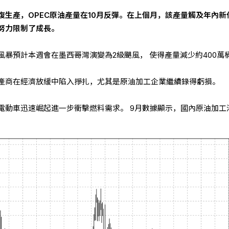
復生產，OPEC原油產量在10月反彈。在上個月，該產量觸及年內新
努力限制了成長。
暴預計本週會在墨西哥灣演變為2級颶風， 使得產量減少約400萬
產商在經濟放緩中陷入掙扎，尤其是原油加工企業繼續錄得虧損。
電動車迅速崛起進一步衝擊燃料需求。 9月數據顯示，國內原油加工