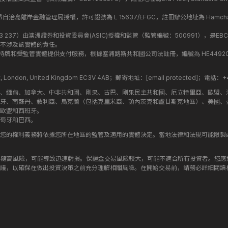
盟昂儒昂自治島離岸金融管理局授權，許可證號為 L 15637/EFGC，註冊辦公地址為 Hamchako, Mutsa
司編號：619 073 237）由澳洲證券和投資委員會(ASIC)授權和監管（監管編號：500991），是EBC
不涉及該實體的責任。
roup 結構內的持牌和受監管實體提供支付服務，根據塞浦路斯共和國公司法註冊，編號為 HE449205，註
treet, London, United Kingdom EC3V 4AB；郵寄地址：
[email protected]
；電話：+44
斯、緬甸、加拿大、中非共和國、剛果、古巴、剛果民主共和國、厄立特里亞、歐盟、
牙、南蘇丹、敘利亞、烏克蘭（包括克里米亞、頓內茨克和盧甘斯克地區）、美國、
歐盟和西班牙。
萄牙和巴西。
您的權利義務將依據您所在地區的監管及適用的實體決定。當地法律和法規可能限製
伴隨高風險，可能導致迅速虧損。保證金交易風險較大，可能不適合所有投資者。您
議，以確保在做出投資決策之前充分理解相關風險。在開始交易前，請務必詳細閱讀