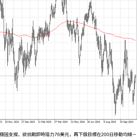
穩固支撐，欲挑戰即時阻力76美元，再下個目標在200日移動均線－