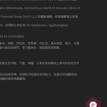
mudu, Autonomous Island of Anjouan, Union of
 Financial Group (SVG) LLC 的關聯實體，兩個實體獨立營運
冊辦公地址為 101 Gladstonos, Agathangelou
 20 3376 9662
海地、伊朗、伊拉克、黎巴嫩、利比亞、馬來西亞、馬利、北韓
委內瑞拉和葉門。想了解更多，請查閱常見問題。
或禁止您存取、下載、傳播、分享或使用網站上發布的任何文件
應結合自身目標、財務狀況和風險承受能力，認真評估相關資訊。
相關的風險揭露聲明。