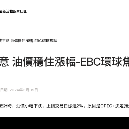
最新活動
跟單社區
+改主意 油價穩住漲幅-EBC環球焦點
主意 油價穩住漲幅-EBC環球
日期: 2024年11月05日
倒數計時，油價小幅下跌，上個交易日漲逾2%，原因是OPEC+決定推遲