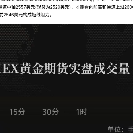
通道中轴2557美元(现货为2520美元)，才能看向前高和通道上沿260
之前2546美元构成短线阻力。