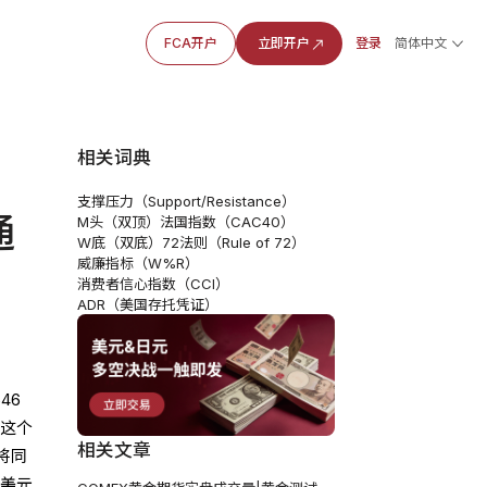
FCA开户
立即开户
登录
简体中文
相关词典
支撑压力（Support/Resistance）
通
M头（双顶）
法国指数（CAC40）
W底（双底）
72法则（Rule of 72）
威廉指标（W%R）
消费者信心指数（CCI）
ADR（美国存托凭证）
46
在这个
相关文章
将同
7美元