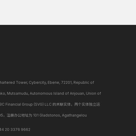
ower, Cybercity, Ebene, 72201, Republic of
mudu, Autonomous Island of Anjouan, Union of
BC Financial Group (SVG) LLC 的关联实体，两个实体独立运
册办公地址为 101 Gladstonos, Agathangelou
 20 3376 9662