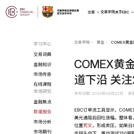
交易学院
交易
关于EBC
交易学院
黄金
学习中心
交易词典
COMEX黄
金融知识
市场传奇
道下沿 关注
在线课程
市场研究
发布日期: 2024年08月22日
更新
金融焦点
EBC订单流工具显示，COME
数据报告
美元遇阻后回吐涨幅。整体看，
市场分析
位置
死叉
，形成卖压，如果日内
市场期刊
步拐头向下，推动测试250周期