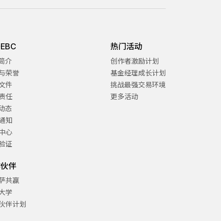
EBC
热门活动
C简介
创作者激励计划
与荣誉
基金经理成长计划
文件
挑战最强交易环境
责任
更多活动
C动态
通知
中心
验证
作伙伴
萨共赢
大学
伙伴计划