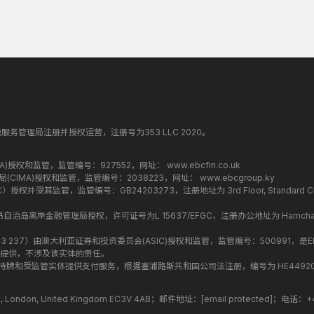
纳丁斯金融服务管理局注册并授权运营，注册号为353 LLC 2020。
监管局(FCA)授权和监管，监管编号：927552，网址：
www.ebcfin.co.uk
群岛金融管理局(CIMA)授权和监管，监管编号：2038223，网址：
www.ebcgroup.ky
权并受其监管，监管编号：GB24203273，注册地址为 3rd Floor, Standard Chartered T
盟昂儒昂自治岛离岸金融管理局授权，许可证号为L 15637/EFGC，注册办公地址为 Hamchako, Mutsa
司编号 ：619 073 237）由澳大利亚证券和投资委员会(ASIC)授权和监管，监管编号：500991，是E
提供，不涉及该实体的责任。
roup 结构内的持牌和受监管实体提供支付服务，根据塞浦路斯共和国公司法注册，编号为 HE449205，注
treet, London, United Kingdom EC3V 4AB；邮件地址：
[email protected]
；电话：+44