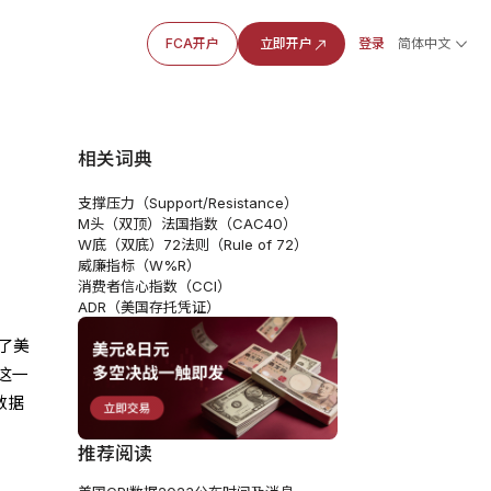
FCA开户
立即开户
登录
简体中文
相关词典
支撑压力（Support/Resistance）
M头（双顶）
法国指数（CAC40）
W底（双底）
72法则（Rule of 72）
威廉指标（W%R）
消费者信心指数（CCI）
ADR（美国存托凭证）
了美
这一
数据
推荐阅读