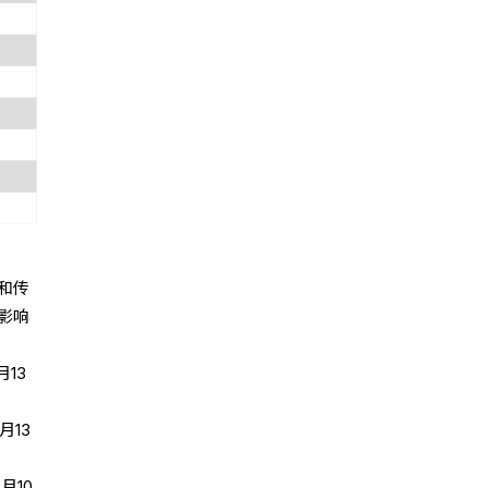
和传
影响
月13
月13
月10