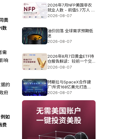
2026年7月NFP美国非农
就业人数 - 前值5.7万人 预
测值8.3万
2026-08-07
同类
I数
油价回落 全球需求预期低
迷
2026-08-07
者需
2026年8月7日黄金ETF持
影响
仓报告解读：较前一个交
易日增加0.571吨
2026-08-07
特斯拉与SpaceX合作建
数据的
厂!斥资168亿美元打造
Terafab基地
政府
2026-08-07
，例如
消费