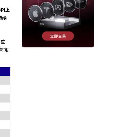
PI上
持续
关重
关键