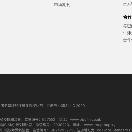
官方
市场期刊
合
与巴
牛津
合作
纳丁斯金融服务管理局注册并授权运营，注册号为353 LLC 2020。
监管局(FCA)授权和监管，监管编号：927552，网址：
www.ebcfin.co.uk
群岛金融管理局(CIMA)授权和监管，监管编号：2038223，网址：
www.ebcgroup.ky
权并受其监管，监管编号：GB24203273，注册地址为 3rd Floor, Standard Chartered T