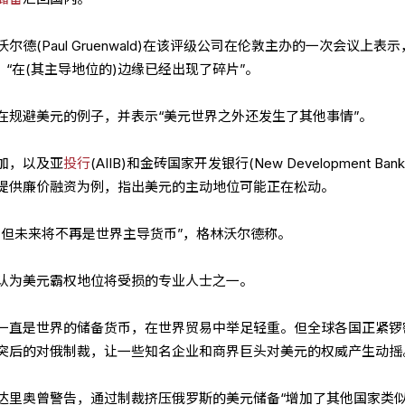
德(Paul Gruenwald)在该评级公司在伦敦主办的一次会议上表示
。“在(其主导地位的)边缘已经出现了碎片”。
在规避美元的例子，并表示“美元世界之外还发生了其他事情”。
加，以及亚
投行
(AIIB)和金砖国家开发银行(New Development Ban
提供廉价融资为例，指出美元的主动地位可能正在松动。
，但未来将不再是世界主导货币”，格林沃尔德称。
认为美元霸权地位将受损的专业人士之一。
一直是世界的储备货币，在世界贸易中举足轻重。但全球各国正紧锣
突后的对俄制裁，让一些知名企业和商界巨头对美元的权威产生动摇
达里奥曾警告，通过制裁挤压俄罗斯的美元储备“增加了其他国家类