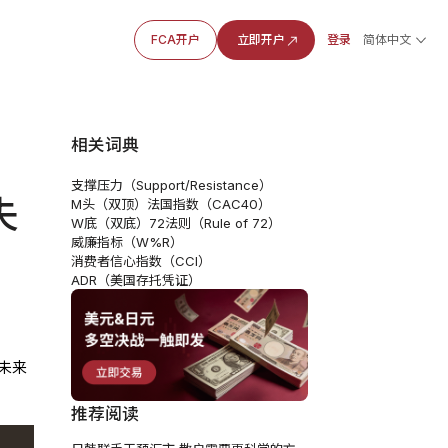
FCA开户
立即开户
登录
简体中文
相关词典
支撑压力（Support/Resistance）
失
M头（双顶）
法国指数（CAC40）
W底（双底）
72法则（Rule of 72）
威廉指标（W%R）
消费者信心指数（CCI）
ADR（美国存托凭证）
未来
推荐阅读