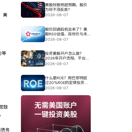
美股财报频超预期，股价
为何不涨反跌?
，美
2026-08-07
股价回调后机会来了？美
股RSG估值、目标价与未
来空间解析
2026-08-07
k)等
投资美股开户怎么做？
2026年开户流程、平台选
择与费用指南
2026-08-07
什么是ROE？用巴菲特超
过20%ROE的定律投资真
的可以？
2026-08-07
密鼓
。
似债务