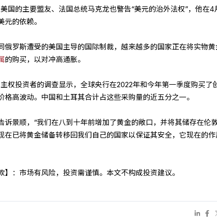
至美国的主要盟友、法国总统马克龙也警告“美元的治外法权”，他在4
美元的依赖。
同俄罗斯遭受的美国主导的国际制裁，越来越多的国家正在将实物黄
属
的购买，以对冲高通胀。
o)对主权投资者的调查显示，全球央行在2022年和今年第一季度购买了
价格高波动。中国和土耳其合计占这些采购量的近五分之一。
告诉景顺，“我们在八到十年前增加了黄金的敞口，并将其储存在伦
现在已将黄金储备转移回我们自己的国家以保证其安全，它现在的作
条款】：市场有风险，投资需谨慎。本文不构成投资建议。