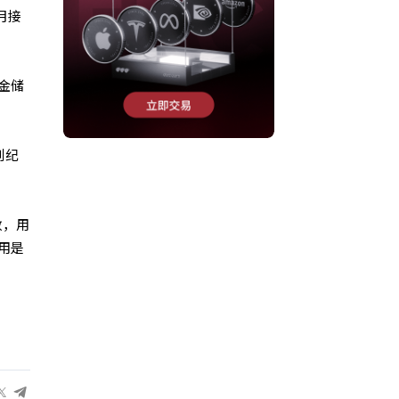
月接
金储
创纪
敦，用
用是