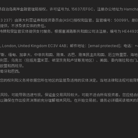
盟昂儒昂自治岛离岸金融管理局授权，许可证号为L 15637/EFGC，注册办公地址为 Hamchako, Mutsa
司编号 ：619 073 237）由澳大利亚证券和投资委员会(ASIC)授权和监管，监管编号：500991，是E
提供，不涉及该实体的责任。
roup 结构内的持牌和受监管实体提供支付服务，根据塞浦路斯共和国公司法注册，编号为 HE449205，注
treet, London, United Kingdom EC3V 4AB；邮件地址：
[email protected]
；电话：+44
罗斯、缅甸、加拿大、中非共和国、刚果、古巴、刚果民主共和国、厄立特里亚、海
利亚、乌克兰（包括克里米亚、顿涅茨克和卢甘斯克地区）、美国、委内瑞拉和也门
欧盟和西班牙。
萄牙和巴西。
您的权利和义务将依据您所在地区的监管及适用的实体决定。当地法律和法规可能限
高风险，可能导致迅速亏损。保证金交易风险较大，可能不适合所有投资者。您应结
以确保在作出投资决策前充分理解相关风险。在开始交易前，请务必详细阅读相关的