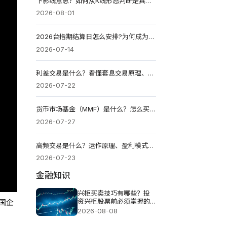
下影线意思？如何从K线形态判断是真反转还是诱多？
2026-08-01
2026台指期结算日怎么安排?为何成为投资者关注的重点?
2026-07-14
利差交易是什么？看懂套息交易原理、获利逻辑、风险与操作
2026-07-22
货币市场基金（MMF）是什么？怎么买？收益与风险全解析2026
2026-07-27
高频交易是什么？运作原理、盈利模式、风险与散户应对指南
2026-07-23
金融知识
兴柜买卖技巧有哪些？投
资兴柜股票前必须掌握的
国企
五个重点
2026-08-08