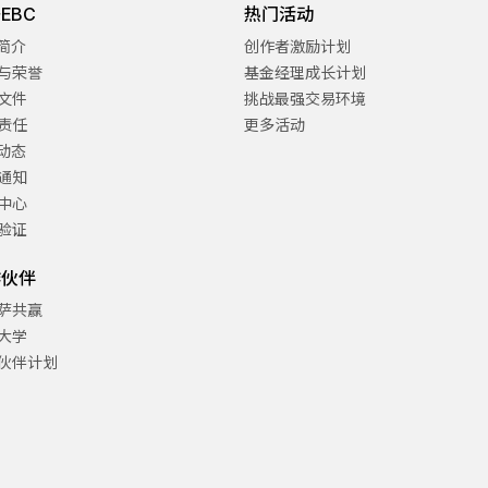
EBC
热门活动
C简介
创作者激励计划
与荣誉
基金经理成长计划
文件
挑战最强交易环境
责任
更多活动
C动态
通知
中心
验证
作伙伴
萨共赢
大学
伙伴计划