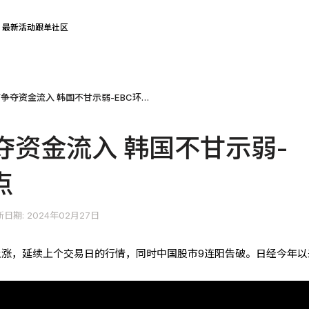
最新活动
跟单社区
中日股市争夺资金流入 韩国不甘示弱-EBC环球焦点
夺资金流入 韩国不甘示弱-
点
日期: 2024年02月27日
上涨，延续上个交易日的行情，同时中国股市9连阳告破。日经今年以