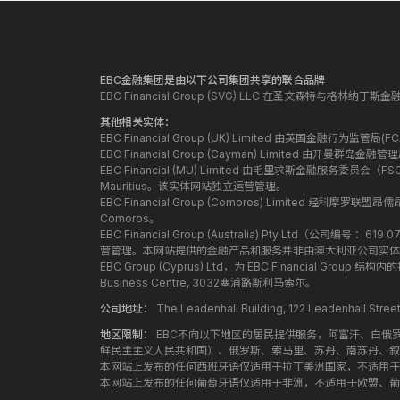
EBC金融集团是由以下公司集团共享的联合品牌
EBC Financial Group (SVG) LLC 在圣文森特与格林
其他相关实体：
EBC Financial Group (UK) Limited 由英国金融行为
EBC Financial Group (Cayman) Limited 由开曼
EBC Financial (MU) Limited 由毛里求斯金融服务委员会（FSC）授
Mauritius。该实体网站独立运营管理。
EBC Financial Group (Comoros) Limited 经科摩罗联
Comoros。
EBC Financial Group (Australia) Pty Ltd（公
营管理。本网站提供的金融产品和服务并非由澳大利亚公司实体
EBC Group (Cyprus) Ltd，为 EBC Financial G
Business Centre, 3032塞浦路斯利马索尔。
公司地址：
The Leadenhall Building, 122 Leadenhall S
地区限制：
EBC不向以下地区的居民提供服务，阿富汗、白俄
鲜民主主义人民共和国）、俄罗斯、索马里、苏丹、南苏丹、叙
本网站上发布的任何西班牙语仅适用于拉丁美洲国家，不适用于
本网站上发布的任何葡萄牙语仅适用于非洲，不适用于欧盟、葡