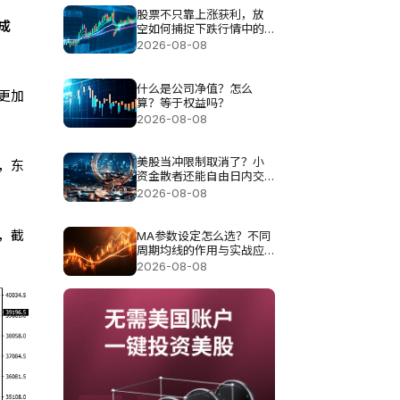
股票不只靠上涨获利，放
成
空如何捕捉下跌行情中的
机会？
2026-08-08
什么是公司净值？怎么
更加
算？等于权益吗？
2026-08-08
美股当冲限制取消了？小
，东
资金散者还能自由日内交
易吗？
2026-08-08
，截
MA参数设定怎么选？不同
周期均线的作用与实战应
用分析
2026-08-08