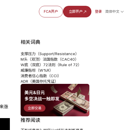
FCA开户
立即开户
登录
简体中文
相关词典
支撑压力（Support/Resistance）
M头（双顶）
法国指数（CAC40）
W底（双底）
72法则（Rule of 72）
威廉指标（W%R）
消费者信心指数（CCI）
ADR（美国存托凭证）
来涨
推荐阅读