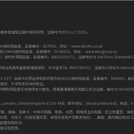
纳丁斯金融服务管理局注册并授权运营，注册号为353 LLC 2020。
监管局(FCA)授权和监管，监管编号：927552，网址：
www.ebcfin.co.uk
群岛金融管理局(CIMA)授权和监管，监管编号：2038223，网址：
www.ebcgroup.ky
权并受其监管，监管编号：GB24203273，注册地址为 3rd Floor, Standard Chartered T
盟昂儒昂自治岛离岸金融管理局授权，许可证号为L 15637/EFGC，注册办公地址为 Hamchako, Mutsa
司编号 ：619 073 237）由澳大利亚证券和投资委员会(ASIC)授权和监管，监管编号：500991，是E
提供，不涉及该实体的责任。
roup 结构内的持牌和受监管实体提供支付服务，根据塞浦路斯共和国公司法注册，编号为 HE449205，注
treet, London, United Kingdom EC3V 4AB；邮件地址：
[email protected]
；电话：+44
罗斯、缅甸、加拿大、中非共和国、刚果、古巴、刚果民主共和国、厄立特里亚、海
利亚、乌克兰（包括克里米亚、顿涅茨克和卢甘斯克地区）、美国、委内瑞拉和也门
欧盟和西班牙。
萄牙和巴西。