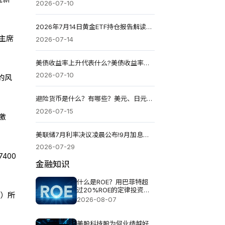
2026-07-10
2026年7月14日黄金ETF持仓报告解读：较前一个交易日维持不变
主席
2026-07-14
美债收益率上升代表什么?美债收益率越高越好吗?
2026-07-10
的风
避险货币是什么？有哪些？美元、日元、瑞郎避险逻辑与投资策略
2026-07-15
激
美联储7月利率决议凌晨公布!9月加息能否定调?
2026-07-29
400
金融知识
什么是ROE？用巴菲特超
过20%ROE的定律投资真
点）所
的可以？
2026-08-07
美股科技股为何业绩越好