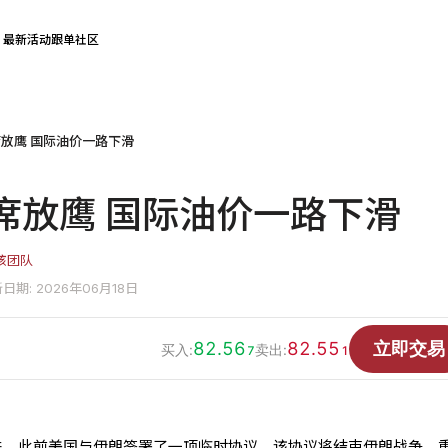
最新活动
跟单社区
放鹰 国际油价一路下滑
席放鹰 国际油价一路下滑
核团队
日期: 2026年06月18日
82.56
82.55
立即交易
买入:
卖出:
7
1
下跌，此前美国与伊朗签署了一项临时协议，该协议将结束伊朗战争、