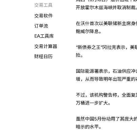
交易工具
开放霍尔木兹海峡并取消制裁
交易软件
在沃什首次以美联储新主席身
订单流
鲍威尔降息。
EA工具库
交易计算器
“新债券之王”冈拉克表示，
险。
财经日历
国际能源署表示，石油供应冲
增，从而导致明年出现严重的
不过，该机构警告称，全面复苏
万桶进一步扩大。
虽然中国5月份动用了其庞大
暗示的水平。