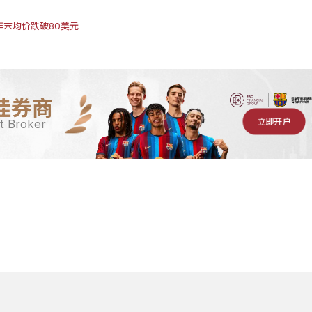
年末均价跌破80美元
佳券商
立即开户
t Broker