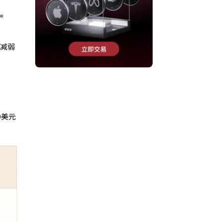
显减弱
0美元