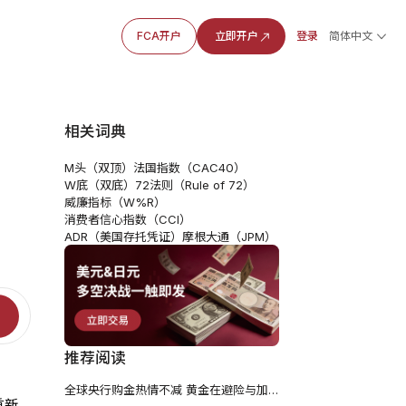
FCA开户
立即开户
登录
简体中文
相关词典
M头（双顶）
法国指数（CAC40）
W底（双底）
72法则（Rule of 72）
威廉指标（W%R）
消费者信心指数（CCI）
ADR（美国存托凭证）
摩根大通（JPM）
推荐阅读
全球央行购金热情不减 黄金在避险与加息夹缝中求生
重新