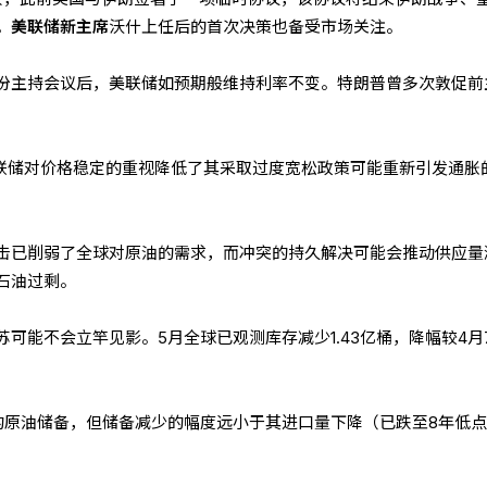
。
美联储新主席
沃什上任后的首次决策也备受市场关注。
份主持会议后，美联储如预期般维持利率不变。特朗普曾多次敦促前
美联储对价格稳定的重视降低了其采取过度宽松政策可能重新引发通胀
击已削弱了全球对原油的需求，而冲突的持久解决可能会推动供应量
石油过剩。
可能不会立竿见影。5月全球已观测库存减少1.43亿桶，降幅较4月7
的原油储备，但储备减少的幅度远小于其进口量下降（已跌至8年低