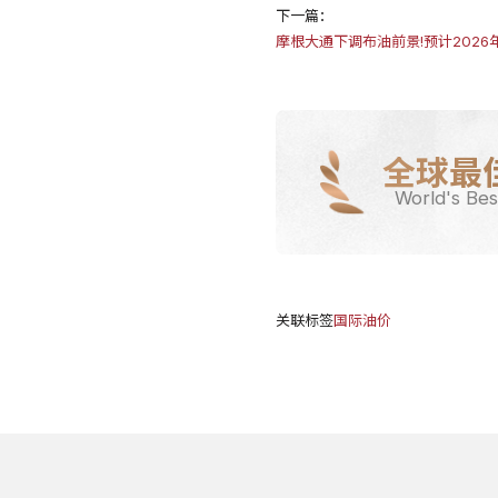
下一篇：
摩根大通下调布油前景!预计2026
全球最
World's Bes
关联标签
国际油价