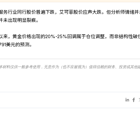
服务行业同行股价普遍下跌，艾可菲股价应声大跌。但分析师情绪并
并未出现明显裂痕。
来，黄金价格出现的20%-25%回调属于仓位调整，而非结构性破
791美元的预测。
本材料仅供一般参考使用，无意作为（也不应被视为）值得信赖的财务、投资或其他