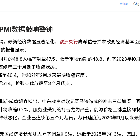
PMI数据敲响警钟
竭，最新经济数据显著恶化，
欧洲央行
鹰派信号并未改变经济基本面
布的报告显示：
月的48.8大幅下滑至47.5，低于市场预期的48.8，创下2023年10
连续第二个月处于收缩状态。
降至46.4，为2021年2月以来最快收缩速度。
降至51.4，扩张步伐放缓至3个月低点。
里斯·威廉姆森指出，中东战事对欧元区经济造成的冲击日益加深，
计将收缩0.2%。服务业受到的打击尤为严重，能源价格上涨直接抑
续恶化，企业已连续第五个月裁员，裁员速度为2020年11月以来最
元区经济增长预测大幅下调至0.9%，远低于2025年的1.3%，德国