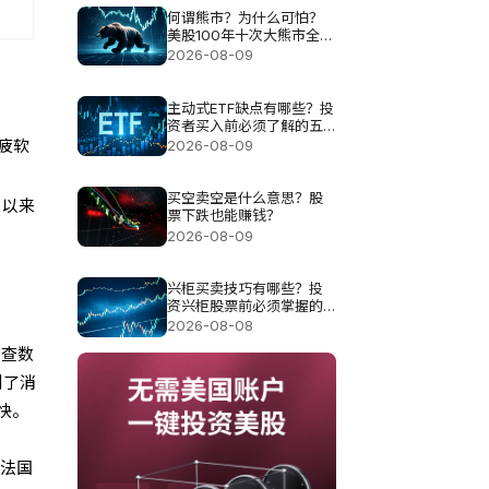
何谓熊市？为什么可怕？
美股100年十次大熊市全解
析
2026-08-09
主动式ETF缺点有哪些？投
资者买入前必须了解的五
大风险
疲软
2026-08-09
买空卖空是什么意思？股
月以来
票下跌也能赚钱？
2026-08-09
兴柜买卖技巧有哪些？投
资兴柜股票前必须掌握的
五个重点
2026-08-08
调查数
制了消
快。
、法国