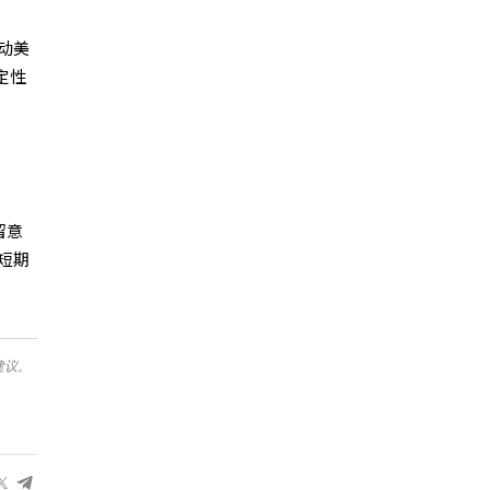
动美
定性
留意
短期
建议。