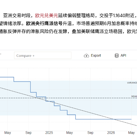
），亚洲交易时段，
欧元兑美元
延续偏弱整理格局，交投于1.1640附近
望情绪浓厚。
欧洲央行鹰派信号
升温，市场普遍预期6月加息概率持
通胀反弹并存的滞胀风险仍在发酵，叠加美联储鹰派立场稳固，欧元