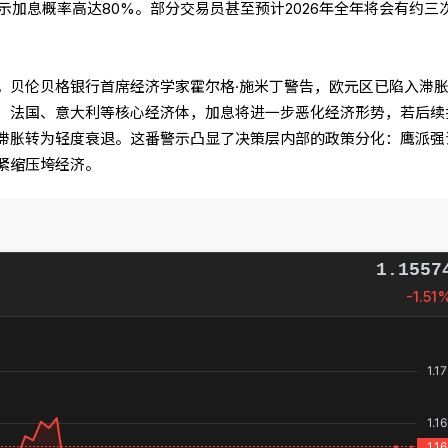
示加息概率高达80%。部分交易员甚至预计2026年全年将会有约三
。贝伦贝格银行首席经济学家霍尔格·施米丁警告，欧元区已陷入滞
、法国、意大利等核心经济体，加息将进一步恶化经济形势，若后续
滞胀转为轻度衰退。这番警示凸显了决策层内部的政策分化：鹰派强
紧缩压垮经济。
1.1557
-1.51