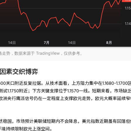
势，数据来源于 TradingView，仅供参考。
因素交织博弈
00关口附近反复拉锯。从技术面看，上方阻力集中在1.1680-1.1700
1.1750附近；下方关键支撑位于1.1570一线。短期来看，市场缺
欧洲央行鹰派信号仍在一定程度上支撑欧元走势，欧元大概率延续窄
然稳固，市场预计美联储短期内不会降息，美元指数近期虽有回落但
率环境持续限制欧元上涨空间。