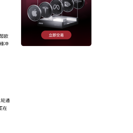
超欧
地缘冲
二轮通
正在