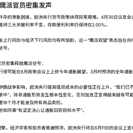
鹰派官员密集发声
并存的滞胀困境，欧洲央行货币政策抉择异常艰难。4月30日议息会
持三大关键利率不变，存款便利利率仍保持在2.00%。
胀上行风险与经济下行风险均有所加剧，这一“鹰派观望”表态旨在向
信号。
官员密集释放鹰派信号：
行很可能在6月政策会议上上修今年通胀展望，3月时预测的全年通
伊朗战争影响，欧洲央行提高借贷成本的必要性正在上升，“我们已
景中”，除非通胀形势发生根本性变化，否则加息正变得越来越有可
要18个月才能波及所有商品类别。
他和同事“有坚定决心让通胀回到目标水平”。
凝聚。经济学家和投资者普遍预测，欧洲央行将在6月11日的会议上宣