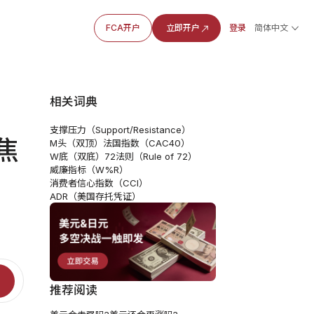
FCA开户
立即开户
登录
简体中文
相关词典
支撑压力（Support/Resistance）
焦
M头（双顶）
法国指数（CAC40）
W底（双底）
72法则（Rule of 72）
威廉指标（W%R）
消费者信心指数（CCI）
ADR（美国存托凭证）
推荐阅读