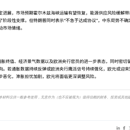
定进展，市场预期霍尔木兹海峡运输有望恢复，能源供应风险缓解带
了阶段性支撑。但特朗普同时表示“不急于达成协议”，中东局势不确
动市场情绪。
通胀终值、经济景气数据以及欧洲央行官员的进一步表态，同时密切
向。若通胀数据持续反弹或欧洲央行鹰派信号持续强化，欧元或迎来
步恶化，滞胀担忧加剧，欧元将面临更深调整风险。
本材料仅供一般参考使用，无意作为（也不应被视为）值得信赖的财务、投资或其他