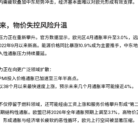
内需疲软叠加中东局势冲击，经济基本面难以对欧元形成有效支撑。
来，物价失控风险升温
压力正在重新攀升。官方数据显示，欧元区4月通胀率升至3.0%，远
022年9月以来新高。能源价格同比暴涨10.9%成为主要推手，中东
入性通胀压力持续蔓延。
力正在向更广泛领域扩散：
PMI投入价格通胀已加速至三年半高点。
以38个月以来最快速度上涨，预示未来几个月通胀率可能接近4%。
不仅停留于燃料领域，还可能经由工资上涨和服务价格攀升形成“第
期结构性通胀。欧盟已将2026年全年通胀预期上调至3.1%，高物价
，形成通胀与经济增长疲软的恶性循环，欧元上行空间被显著压缩。