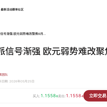
最新活动
跟单社区
欧洲央行鹰派信号渐强 欧元弱势难改聚焦6月利率
派信号渐强 欧元弱势难改聚
核团队
日期: 2026年05月25日
1.1558
1.1558
立即交易
买入:
卖出:
6
4