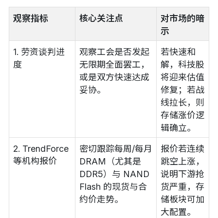
观察指标
核心关注点
对市场的暗
示
1. 劳资谈判进
观察工会是否发起
若快速和
度
无限期全面罢工，
解，科技股
或是双方快速达成
将迎来估值
妥协。
修复；若战
线拉长，则
存储涨价逻
辑确立。
2. TrendForce
密切跟踪每周/每月
报价若连续
等机构报价
DRAM（尤其是
跳空上涨，
DDR5）与 NAND
说明下游抢
Flash 的现货与合
货严重，存
约价走势。
储板块可加
大配置。