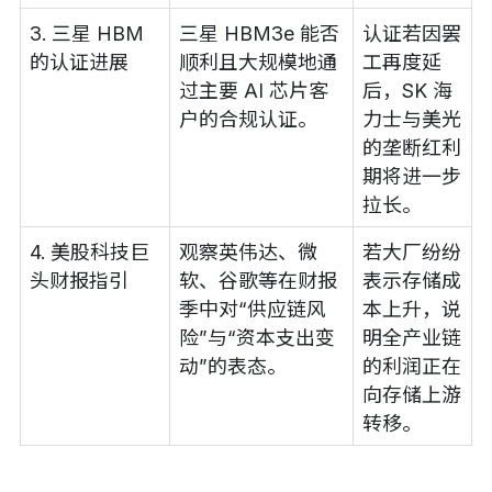
3. 三星 HBM
三星 HBM3e 能否
认证若因罢
的认证进展
顺利且大规模地通
工再度延
过主要 AI 芯片客
后，SK 海
户的合规认证。
力士与美光
的垄断红利
期将进一步
拉长。
4. 美股科技巨
观察英伟达、微
若大厂纷纷
头财报指引
软、谷歌等在财报
表示存储成
季中对“供应链风
本上升，说
险”与“资本支出变
明全产业链
动”的表态。
的利润正在
向存储上游
转移。