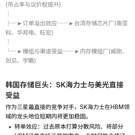
(市占率与议价权提升)
│
├─►订单溢出效应──►台湾存储芯片厂(南亚
科、华邦电、旺宏)
│
└─►模组与渠道受益──►内存模组厂(威刚、
创见、宇瞻)
韩国存储巨头：SK海力士与美光直接
受益
作为三星最直接的竞争对手，SK海力士在HBM领
域的龙头地位短期内将更加稳固。
转单效应：过去原本打算分散风险、将部分