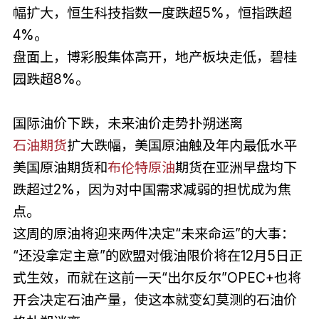
幅扩大，恒生科技指数一度跌超5%，恒指跌超
4%。
盘面上，博彩股集体高开，地产板块走低，碧桂
园跌超8%。
国际油价下跌，未来油价走势扑朔迷离
石油期货
扩大跌幅，美国原油触及年内最低水平
美国原油期货和
布伦特原油
期货在亚洲早盘均下
跌超过2%，因为对中国需求减弱的担忧成为焦
点。
这周的原油将迎来两件决定“未来命运”的大事：
“还没拿定主意”的欧盟对俄油限价将在12月5日正
式生效，而就在这前一天“出尔反尔”OPEC+也将
开会决定石油产量，使这本就变幻莫测的石油价