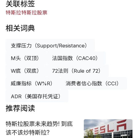
关联标签
特斯拉
特斯拉股票
相关词典
支撑压力（Support/Resistance）
M头（双顶）
法国指数（CAC40）
W底（双底）
72法则（Rule of 72）
威廉指标（W%R）
消费者信心指数（CCI）
ADR（美国存托凭证）
推荐阅读
特斯拉股票未来趋势! 到底
该不该炒特斯拉?