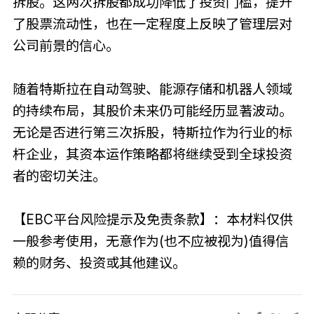
拆股。这两次拆股都成功降低了投资门槛，提升
了股票流动性，也在一定程度上反映了管理层对
公司前景的信心。
随着特斯拉在自动驾驶、能源存储和机器人领域
的持续布局，其股价未来仍可能经历显著波动。
无论是否进行第三次拆股，特斯拉作为行业的标
杆企业，其资本运作策略都将继续受到全球投资
者的密切关注。
【EBC平台风险提示及免责条款】：本材料仅供
一般参考使用，无意作为(也不应被视为)值得信
赖的财务、投资或其他建议。