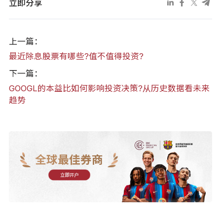
立即分享
上一篇：
最近除息股票有哪些?值不值得投资?
下一篇：
GOOGL的本益比如何影响投资决策?从历史数据看未来
趋势
全球最佳券商
立即开户