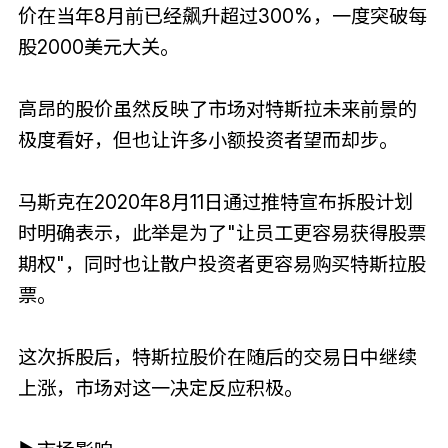
价在当年8月前已经飙升超过300%，一度突破每
股2000美元大关。
高昂的股价虽然反映了市场对特斯拉未来前景的
极度看好，但也让许多小额投资者望而却步。
马斯克在2020年8月11日通过推特宣布拆股计划
时明确表示，此举是为了"让员工更容易获得股票
期权"，同时也让散户投资者更容易购买特斯拉股
票。
这次拆股后，特斯拉股价在随后的交易日中继续
上涨，市场对这一决定反应积极。