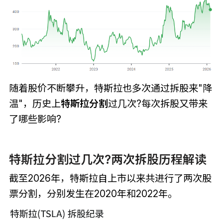
随着股价不断攀升，特斯拉也多次通过拆股来"降
温"，历史上
特斯拉分割
过几次?每次拆股又带来
了哪些影响?
特斯拉分割过几次?两次拆股历程解读
截至2026年，特斯拉自上市以来共进行了两次股
票分割，分别发生在2020年和2022年。