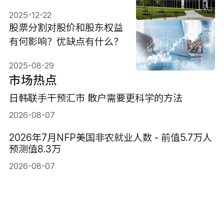
2025-12-22
股票分割对股价和股东权益
有何影响？优缺点有什么？
2025-08-29
市场热点
日韩联手干预汇市 散户需要更科学的方法
2026-08-07
2026年7月NFP美国非农就业人数 - 前值5.7万人
预测值8.3万
2026-08-07