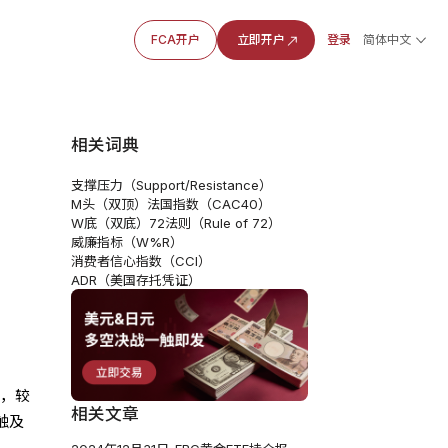
FCA开户
立即开户
登录
简体中文
相关词典
支撑压力（Support/Resistance）
：
M头（双顶）
法国指数（CAC40）
W底（双底）
72法则（Rule of 72）
威廉指标（W%R）
消费者信心指数（CCI）
ADR（美国存托凭证）
吨，较
相关文章
触及