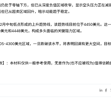
图虽仍处于零轴下方，但已从深度负值区域收窄，显示空头压力正在减
0中线但已从超卖区域回升，暗示动能趋于稳定。
2月中旬低点形成的上升趋势线，该趋势线目前位于4450美元。这
430美元和4448美元，构成多头面临的关键阻力区域。
05-4300美元区域，一旦跌破该水平，将表明回调有更大空间，目
条款】：本材料仅供一般参考使用，无意作为(也不应被视为)值得信赖