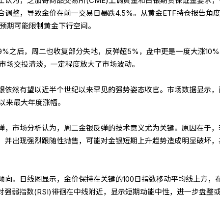
士认为，芝加哥商品交易所(CME)上调黄金和白银期货保证金要求，
调整，导致金价在前一交易日暴跌4.5%。从黄金ETF持仓报告角
息预期可能限制黄金下行空间。
9%之后，周二也收复部分失地，反弹超5%，盘中更是一度大涨10
末市场交投清淡，一定程度放大了市场波动。
银依然有望以近半个世纪以来罕见的强势姿态收官。市场数据显示，
年以来最大年度涨幅。
弹，市场分析认为，周二金银反弹的技术意义尤为关键。原因在于，
、并出现强烈跟随性抛售，可能对金银短期上升趋势造成明显破坏，
倾向。日线图显示，金价保持在关键的100日指数移动平均线上方，
对强弱指数(RSI)徘徊在中线附近，显示短期动能中性，进一步盘整