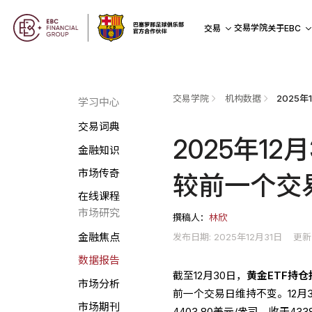
交易学院
交易
关于EBC
交易学院
机构数据
学习中心
交易词典
2025年1
金融知识
市场传奇
较前一个交
在线课程
市场研究
撰稿人：
林欣
发布日期: 2025年12月31日
更新
金融焦点
数据报告
截至12月30日，
黄金ETF持仓
市场分析
前一个交易日维持不变。12月
市场期刊
4403.80美元/盎司，收于433