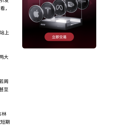
引发
度看，
%站上
两大
若周
甚至
布林
或短期