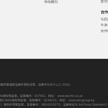
官方
市场期刊
合
与巴
牛津
合作
纳丁斯金融服务管理局注册并授权运营，注册号为353 LLC 2020。
监管局(FCA)授权和监管，监管编号：927552，网址：
www.ebcfin.co.uk
群岛金融管理局(CIMA)授权和监管，监管编号：2038223，网址：
www.ebcgroup.ky
权并受其监管，监管编号：GB24203273，注册地址为 3rd Floor, Standard Chartered T