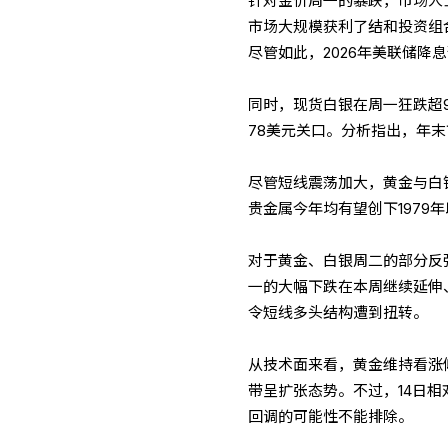
针对金价周一的暴跌，市场人
市场大规模获利了结和投资组合
尽管如此，2026年美联储降
同时，现货白银在周一狂跌超
78美元关口。分析指出，年
尽管短线震荡加大，黄金与白
贵金属今年均有望创下1979
对于黄金、白银周二的部分反
一的大幅下跌在本周继续延伸
令短线多头结构遭到扭转。
从技术面来看，黄金维持看涨
带呈扩张态势。不过，14日相
回调的可能性不能排除。