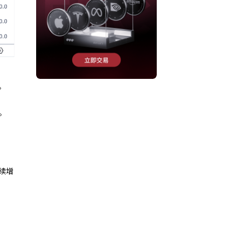
。
。
续增