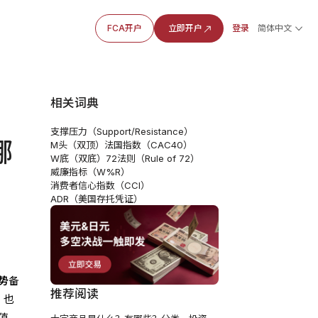
FCA开户
立即开户
登录
简体中文
相关词典
支撑压力（Support/Resistance）
哪
M头（双顶）
法国指数（CAC40）
W底（双底）
72法则（Rule of 72）
威廉指标（W%R）
消费者信心指数（CCI）
ADR（美国存托凭证）
势
备
推荐阅读
，也
值。