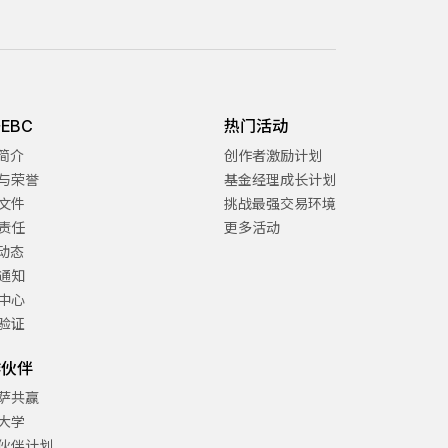
EBC
热门活动
C简介
创作者激励计划
与荣誉
基金经理成长计划
文件
挑战最强交易环境
责任
更多活动
C动态
通知
中心
验证
作伙伴
萨共赢
大学
伙伴计划