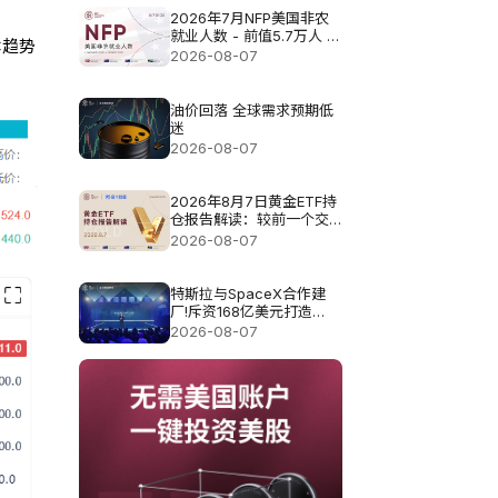
2026年7月NFP美国非农
就业人数 - 前值5.7万人 预
体趋势
测值8.3万
2026-08-07
油价回落 全球需求预期低
迷
2026-08-07
2026年8月7日黄金ETF持
仓报告解读：较前一个交
易日增加0.571吨
2026-08-07
特斯拉与SpaceX合作建
厂!斥资168亿美元打造
Terafab基地
2026-08-07