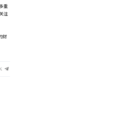
多重
关注
的财