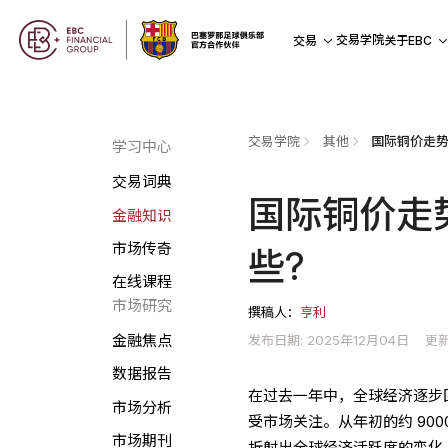
交易学院
交易
关于EBC
交易学院
其他
国际铜价走势
学习中心
交易词典
国际铜价走
金融知识
市场传奇
些?
在线课程
市场研究
撰稿人：
亨利
发布日期: 2025年12月04日
更新
金融焦点
数据报告
在过去一年中，全球经济逐步
市场分析
受市场关注。从年初的约 900
市场期刊
折射出全球经济活跃度的变化