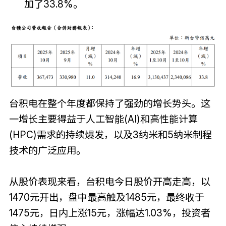
加了33.8%。
台积电在整个年度都保持了强劲的增长势头。这
一增长主要得益于人工智能(AI)和高性能计算
(HPC)需求的持续爆发，以及3纳米和5纳米制程
技术的广泛应用。
从股价表现来看，台积电今日股价开高走高，以
1470元开出，盘中最高触及1485元，最终收于
1475元，日内上涨15元，涨幅达1.03%，投资者