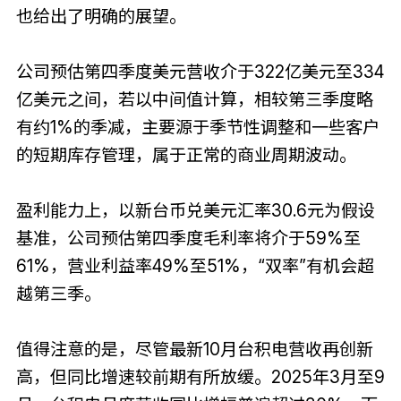
也给出了明确的展望。
公司预估第四季度美元营收介于322亿美元至334
亿美元之间，若以中间值计算，相较第三季度略
有约1%的季减，主要源于季节性调整和一些客户
的短期库存管理，属于正常的商业周期波动。
盈利能力上，以新台币兑美元汇率30.6元为假设
基准，公司预估第四季度毛利率将介于59%至
61%，营业利益率49%至51%，“双率”有机会超
越第三季。
值得注意的是，尽管最新10月台积电营收再创新
高，但同比增速较前期有所放缓。2025年3月至9