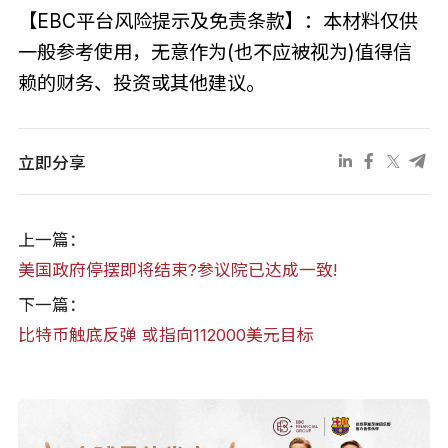
【EBC平台风险提示及免责条款】：本材料仅供
一般参考使用，无意作为(也不应被视为)值得信
赖的财务、投资或其他建议。
立即分享
上一篇：
美国政府停摆即将结束?参议院已达成一致!
下一篇：
比特币触底反弹 或指向112000美元目标